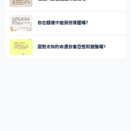
你在順境中能保持清醒嗎？
面對未知的命運你會恐慌和猶豫嗎？