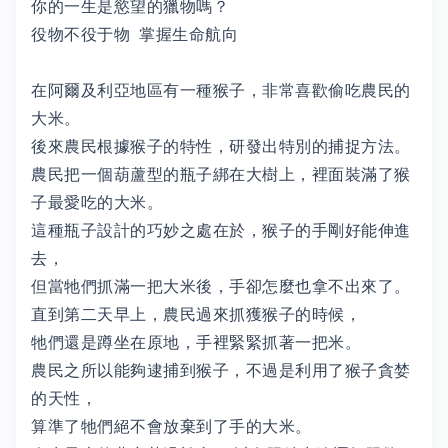
你的一生是慾望的獵物嗎？
役物不役于物 掌握生命航向
在阿爾及利亞地區有一種猴子，非常喜歡偷吃農民的
大米。
後來農民根據猴子的特性，研發出特別的捕捉方法。
農民把一個葫蘆型的瓶子綁在大樹上，裡面裝滿了猴
子最愛吃的大米。
這種瓶子設計的巧妙之處在於，猴子的手剛好能伸進
去，
但當牠們抓滿一把大米後，手卻怎麼也拿不出來了。
直到第二天早上，農民過來抓獲猴子的時候，
牠們還是蹲坐在原地，手裡緊緊抓著一把米。
農民之所以能夠逮捕到猴子，不過是利用了猴子貪婪
的天性，
算準了牠們絕不會放棄到了手的大米。