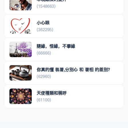
(1548663)
小心眼
(362295)
隨緣，惜緣，不攀緣
(66666)
你真的懂 執著,分別心 和 著相 的差別？
(62960)
天使種類和稱呼
(61100)