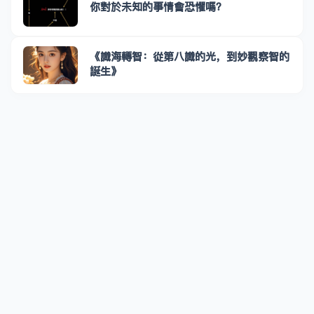
你對於未知的事情會恐懼嗎？
《識海轉智：從第八識的光，到妙觀察智的
誕生》