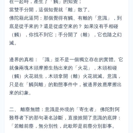
在一起時，產生了「觸」的知覺；
當雙手分開，這個知覺就「離」散了。
佛陀藉此逼問：那個覺得有觸、有離的「意識」，到
底是從手來的？還是從虛空來的？ 如果沒有手相碰
（觸），你找不到它；手分開了（離），它也隨之幻
滅。
邊界的真相： 「識」並不是一個獨立存在的實體。它
就像兩塊木頭摩擦生熱出來的「火花」，木頭相碰
（觸）火花就生，木頭拿開（離）火花就滅。意識，
只是在「觸與離」的動態事件中，被邊界效應摩擦出
來的幻象。
二、 離塵無體：意識是外境的「寄生者」 佛陀對阿
難尊者下的那句著名診斷，直接掀開了意識的底牌：
「若離前塵，無分別性，此歇即是前塵分別影事。