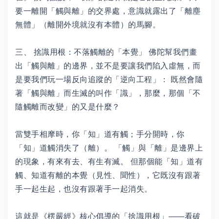
要一離開「觸與離」的交界處，意識就露出了「離塵
無體」（離開外境就沒有本體）的馬腳。
三、 捨識用根：不落觸離的「本覺」 佛陀幫我們畫
出「觸與離」的邊界，並不是要讓我們陷入虛無，而
是要我們玩一場反向追蹤的「逆向工程」： 既然會隨
著「觸與離」而生滅的叫作「識」，那麼，那個「不
隨觸離而改變」的又是什麼？
當雙手相摩時，你「知」道有觸；手分開時，你
「知」道觸消失了（離）。 「觸」與「離」是邊界上
的現象，有來有去、有生有滅。 但那個能「知」道有
觸、知道有離的本覺（見性、聞性），它既沒有跟著
手一起生起，也沒有跟著手一起消失。
這就是《楞嚴經》核心倡導的「捨識用根」——看破