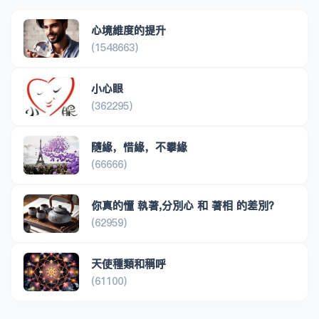
心境維度的提升
(1548663)
小心眼
(362295)
隨緣，惜緣，不攀緣
(66666)
你真的懂 執著,分別心 和 著相 的差別？
(62959)
天使種類和稱呼
(61100)