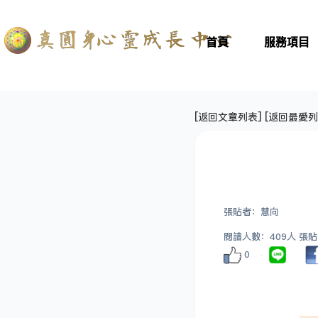
首頁
服務項目
[
返回文章列表
] [
返回最愛列
張貼者：慧向
閱讀人數：409人 張貼日期
0