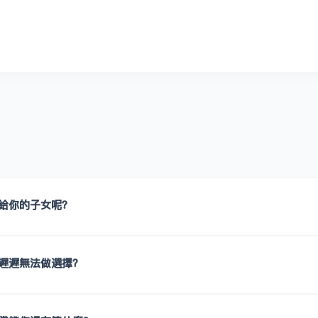
給你的子女呢？
遲遲無法做選擇？