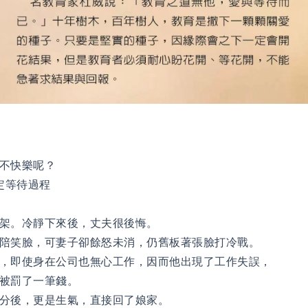
不快樂呢？
定等待過程
架。冷靜下來後，丈夫很後悔。
陪笑臉，可妻子卻餘怒未消，仍舊板著張臉打冷戰。
，即使身在公司也無心工作，因而他出現了工作失誤，
被罰了一筆錢。
分後，更是生氣，直接回了娘家。