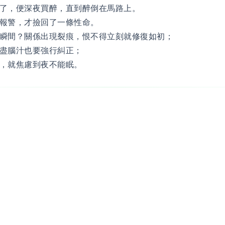
了，便深夜買醉，直到醉倒在馬路上。
報警，才撿回了一條性命。
瞬間？關係出現裂痕，恨不得立刻就修復如初；
盡腦汁也要強行糾正；
，就焦慮到夜不能眠。