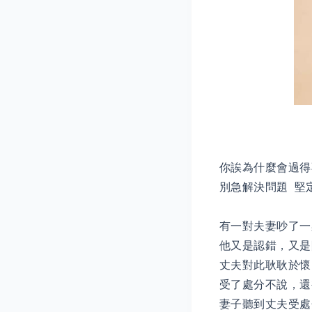
你誒為什麼會過得
別急解決問題 堅
有一對夫妻吵了一
他又是認錯，又是
丈夫對此耿耿於懷
受了處分不說，還
妻子聽到丈夫受處