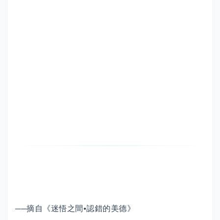
──摘自《迷悟之間•認錯的美德》