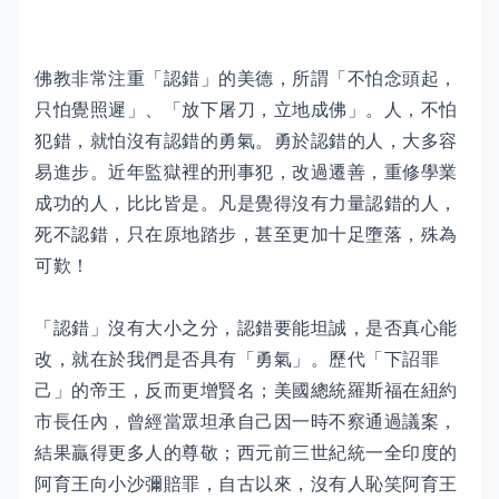
佛教非常注重「認錯」的美德，所謂「不怕念頭起，
只怕覺照遲」、「放下屠刀，立地成佛」。人，不怕
犯錯，就怕沒有認錯的勇氣。勇於認錯的人，大多容
易進步。近年監獄裡的刑事犯，改過遷善，重修學業
成功的人，比比皆是。凡是覺得沒有力量認錯的人，
死不認錯，只在原地踏步，甚至更加十足墮落，殊為
可歎！
「認錯」沒有大小之分，認錯要能坦誠，是否真心能
改，就在於我們是否具有「勇氣」。歷代「下詔罪
己」的帝王，反而更增賢名；美國總統羅斯福在紐約
市長任內，曾經當眾坦承自己因一時不察通過議案，
結果贏得更多人的尊敬；西元前三世紀統一全印度的
阿育王向小沙彌賠罪，自古以來，沒有人恥笑阿育王