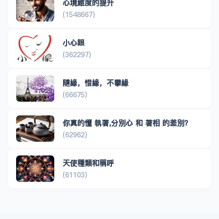
心境維度的提升
(1548667)
小心眼
(362297)
隨緣，惜緣，不攀緣
(66675)
你真的懂 執著,分別心 和 著相 的差別？
(62962)
天使種類和稱呼
(61103)