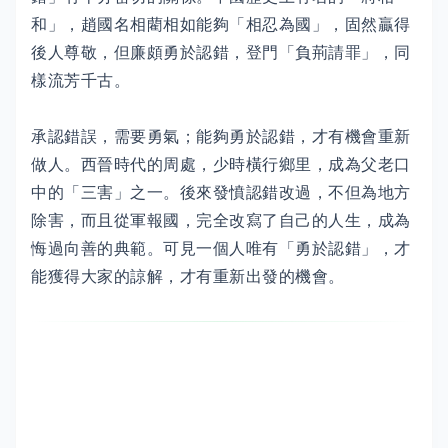
和」，趙國名相藺相如能夠「相忍為國」，固然贏得
後人尊敬，但廉頗勇於認錯，登門「負荊請罪」，同
樣流芳千古。
承認錯誤，需要勇氣；能夠勇於認錯，才有機會重新
做人。西晉時代的周處，少時橫行鄉里，成為父老口
中的「三害」之一。後來發憤認錯改過，不但為地方
除害，而且從軍報國，完全改寫了自己的人生，成為
悔過向善的典範。可見一個人唯有「勇於認錯」，才
能獲得大家的諒解，才有重新出發的機會。