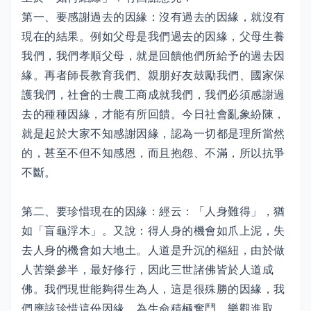
第一、要感謝過去的因緣：沒有過去的因緣，就沒有
現在的結果。例如父母是我們過去的因緣，父母生養
我們，我們孝順父母，就是回饋他們所給予的過去因
緣。再者師長教育我們、親朋好友鼓勵我們、國家保
護我們，社會的士農工商成就我們，我們必須感謝過
去的種種因緣，才能有所回饋。今日社會亂象紛陳，
就是起於大家不知感謝因緣，認為一切都是理所當然
的，甚至不但不知感恩，而且抱怨、不滿，所以抗爭
不斷。
第二、要珍惜現在的因緣：經云：「人身難得」，猶
如「盲龜浮木」。又說：得人身的機會如爪上泥，失
去人身的機會如大地土。人道是升沉的樞紐，由於做
人苦樂參半，最好修行，因此三世諸佛皆於人道成
佛。我們現世能夠得生為人，這是很殊勝的因緣，我
們應該珍惜這份因緣，為生命積極奮鬥，樂觀進取。