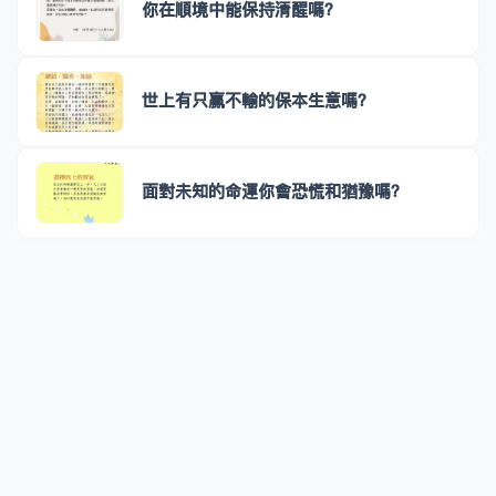
你在順境中能保持清醒嗎？
世上有只贏不輸的保本生意嗎？
面對未知的命運你會恐慌和猶豫嗎？