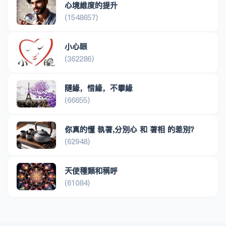
心境維度的提升
(1548657)
小心眼
(362286)
隨緣，惜緣，不攀緣
(66655)
你真的懂 執著,分別心 和 著相 的差別？
(62948)
天使種類和稱呼
(61084)