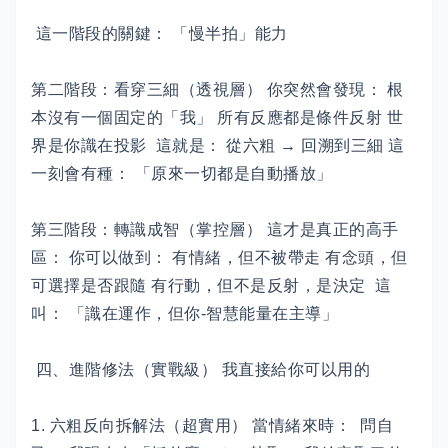
這一階段的關鍵： 「慢半拍」能力
第二階段：看穿三細（透視層） 你突然會發現： 根
本沒有一個固定的「我」 所有反應都是條件反射 世
界是你識在投影 這就是： 從六粗 → 回溯到三細 這
一刻會有種： 「原來一切都是自動播放」
第三階段：轉識成智（掌控層） 這才是真正的高手
區： 你可以做到： 有情緒，但不被帶走 有念頭，但
可選擇是否跟隨 有行動，但不是反射，是決定 這
叫： 「識在運作，但你-智慧能量在主導」
四、進階修法（實戰級） 我直接給你可以用的
1. 六粗反向拆解法（超實用） 當情緒來時： 問自