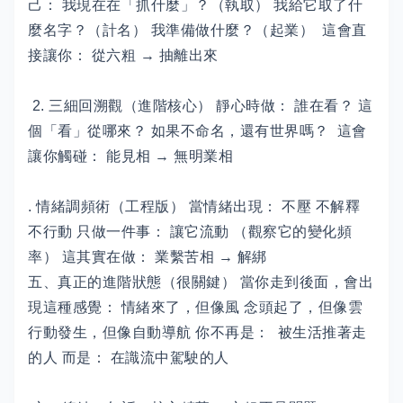
己： 我現在在「抓什麼」？（執取） 我給它取了什
麼名字？（計名） 我準備做什麼？（起業） 這會直
接讓你： 從六粗 → 抽離出來
2. 三細回溯觀（進階核心） 靜心時做： 誰在看？ 這
個「看」從哪來？ 如果不命名，還有世界嗎？ 這會
讓你觸碰： 能見相 → 無明業相
. 情緒調頻術（工程版） 當情緒出現： 不壓 不解釋
不行動 只做一件事： 讓它流動 （觀察它的變化頻
率） 這其實在做： 業繫苦相 → 解綁
五、真正的進階狀態（很關鍵） 當你走到後面，會出
現這種感覺： 情緒來了，但像風 念頭起了，但像雲
行動發生，但像自動導航 你不再是： 被生活推著走
的人 而是： 在識流中駕駛的人