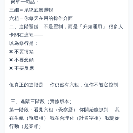
簡單一句話：
三細＝系統底層邏輯
六粗＝你每天在用的操作介面
二、進階關鍵：不是壓制，而是「升頻運用」 很多人
卡關在這裡——
以為修行是：
❌ 不要情緒
❌ 不要念頭
❌ 不要反應
但真正的進階是： 你仍然有六粗，但你不被它控制
三、進階三階段（實修版本）
第一階段：看見六粗（覺察層） 你開始能抓到： 我
在生氣（執取相） 我在合理化（計名字相） 我開始
行動（起業相）