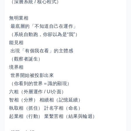
（深層系統 / 核心程式）
無明業相
最底層的「不知道自己在運作」
（系統自動跑，你卻以為是“我”）
能見相
出現「有個我在看」的主體感
（觀察者誕生）
境界相
世界開始被投影出來
（你看到的世界＝識的顯現）
六粗（外層運作 / UI介面）
智相（分辨） 相續相（記憶延續）
執取相（抓住） 計名字相（命名）
起業相（行動） 業繫苦相（結果與輪迴）