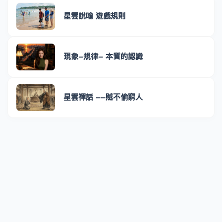
星雲說喻 遊戲規則
現象-規律- 本質的認識
星雲禪話 --賊不偷窮人