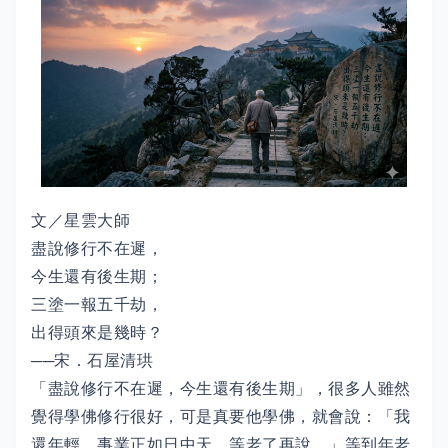
文／星雲大師
盡說修行不在遲，
今生還有後生期；
三塗一報五千劫，
出得頭來是幾時？
──宋．石屋清珙
「盡說修行不在遲，今生還有後生期」，很多人雖然
覺得學佛修行很好，可是真要他學佛，就會說：「我
還年輕，事業正如日中天，等老了再說。」等到年老