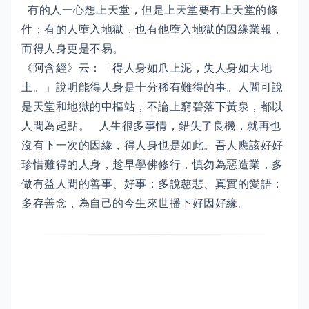
有的人一心想上天堂，但是上天堂要有上天堂的條
件；有的人墮入地獄，也有他墮入地獄的因緣業報，
而得人身更是不易。
《阿含經》云：「得人身如爪上泥，失人身如大地
土。」說明能得人身是十分稀有難得的事。人間可說
是天堂和地獄的中樞站，不論上窮碧落下黃泉，都以
人間為起點。 人生很多事情，錯失了良機，就再也
沒有下一次的因緣，得人身也是如此。吾人應該好好
珍惜難得的人身，趁早學佛修行，慎勿為惡造業，多
做有益人間的善事、好事；多說慈悲、真實的愛語；
多存善念，為自己的今生來世播下好因好緣。