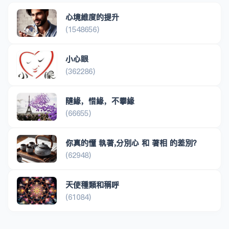
心境維度的提升
(1548656)
小心眼
(362286)
隨緣，惜緣，不攀緣
(66655)
你真的懂 執著,分別心 和 著相 的差別？
(62948)
天使種類和稱呼
(61084)