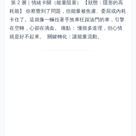
第 2 層｜情緒卡關（能量阻塞） 【狀態：隱形的高
耗能】 你察覺到了問題，但能量被焦慮、委屈或內耗
卡住了。這就像一輛拉著手煞車狂踩油門的車，引擎
在空轉，心卻在滴血。 痛點： 懂很多道理，但心情
就是好不起來。 關鍵轉化：讓能量流動。