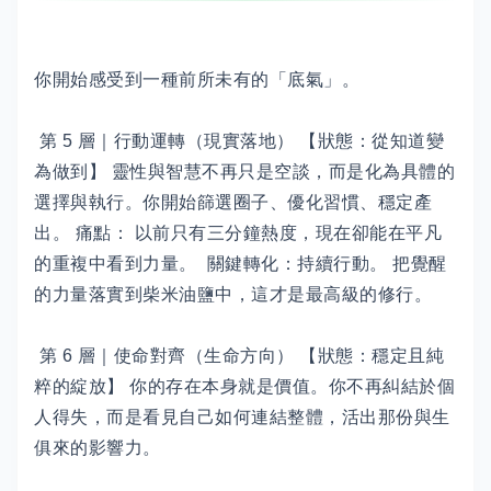
你開始感受到一種前所未有的「底氣」。
第 5 層｜行動運轉（現實落地） 【狀態：從知道變
為做到】 靈性與智慧不再只是空談，而是化為具體的
選擇與執行。你開始篩選圈子、優化習慣、穩定產
出。 痛點： 以前只有三分鐘熱度，現在卻能在平凡
的重複中看到力量。 關鍵轉化：持續行動。 把覺醒
的力量落實到柴米油鹽中，這才是最高級的修行。
第 6 層｜使命對齊（生命方向） 【狀態：穩定且純
粹的綻放】 你的存在本身就是價值。你不再糾結於個
人得失，而是看見自己如何連結整體，活出那份與生
俱來的影響力。