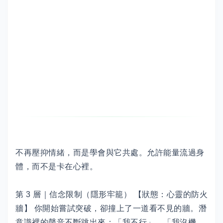
不再壓抑情緒，而是學會與它共處。允許能量流過身
體，而不是卡在心裡。
第 3 層｜信念限制（隱形牢籠） 【狀態：心靈的防火
牆】 你開始嘗試突破，卻撞上了一道看不見的牆。潛
意識裡的聲音不斷跳出來：「我不行」、「我沒機