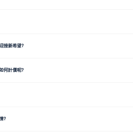
迎接新希望？
如何計價呢？
情？