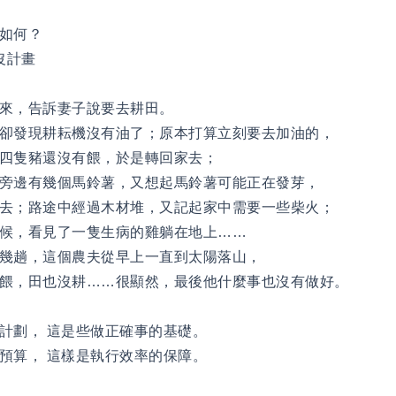
如何？
沒計畫
來，告訴妻子說要去耕田。
卻發現耕耘機沒有油了；原本打算立刻要去加油的，
四隻豬還沒有餵，於是轉回家去；
旁邊有幾個馬鈴薯，又想起馬鈴薯可能正在發芽，
去；路途中經過木材堆，又記起家中需要一些柴火；
候，看見了一隻生病的雞躺在地上……
幾趟，這個農夫從早上一直到太陽落山，
沒餵，田也沒耕……很顯然，最後他什麼事也沒有做好。
計劃， 這是些做正確事的基礎。
預算， 這樣是執行效率的保障。