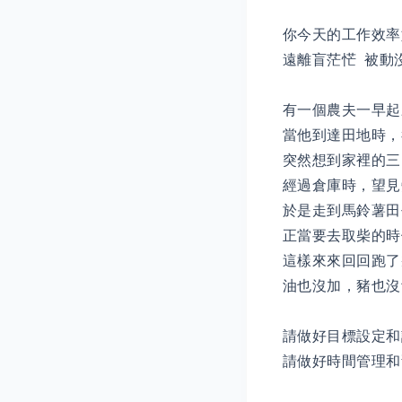
你今天的工作效率
遠離盲茫恾 被動
有一個農夫一早起
當他到達田地時，
突然想到家裡的三
經過倉庫時，望見
於是走到馬鈴薯田
正當要去取柴的時
這樣來來回回跑了
油也沒加，豬也
請做好目標設定和
請做好時間管理和