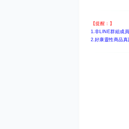
【提醒：】
1.非LINE群組成
2.
好康靈性商品真