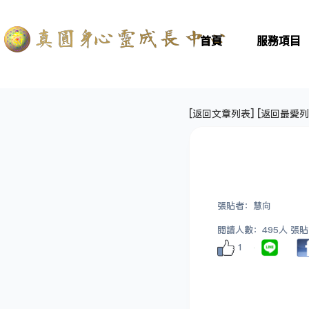
首頁
服務項目
[
返回文章列表
] [
返回最愛列
張貼者：慧向
閱讀人數：495人 張貼日期
1