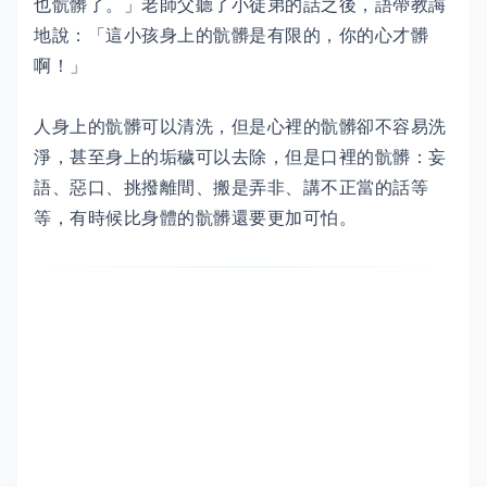
也骯髒了。」老師父聽了小徒弟的話之後，語帶教誨
地說：「這小孩身上的骯髒是有限的，你的心才髒
啊！」
人身上的骯髒可以清洗，但是心裡的骯髒卻不容易洗
淨，甚至身上的垢穢可以去除，但是口裡的骯髒：妄
語、惡口、挑撥離間、搬是弄非、講不正當的話等
等，有時候比身體的骯髒還要更加可怕。