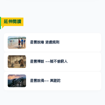
延伸閱讀
星雲說喻 遊戲規則
星雲禪話 --賊不偷窮人
星雲說偈-- 莫蹉跎