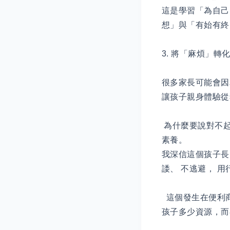
這是學習「為自己
想」與「有始有
3. 將「麻煩」
很多家長可能會因
讓孩子親身體驗
為什麼要說對不起
素養。
我深信這個孩子長
諉、 不逃避， 
這個發生在便利
孩子多少資源，