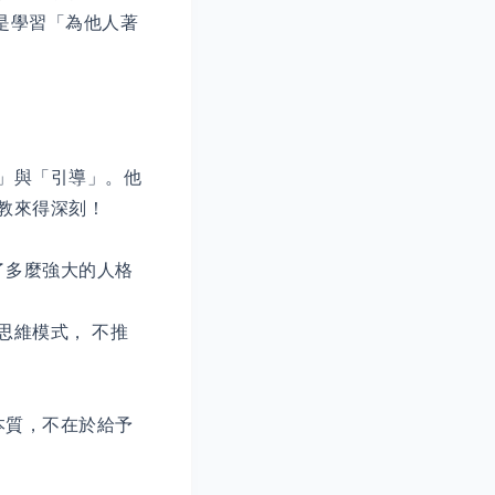
是學習「為他人著
」與「引導」。他
說教來得深刻！
了多麼強大的人格
思維模式， 不推
本質，不在於給予