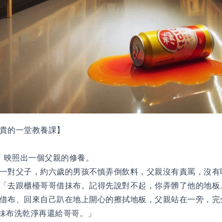
貴的一堂教養課】
，映照出一個父親的修養。
一對父子，約六歲的男孩不慎弄倒飲料，父親沒有責罵，沒有
：「去跟櫃檯哥哥借抹布。記得先說對不起，你弄髒了他的地
借布、回來自己趴在地上開心的擦拭地板，父親站在一旁，完
把抹布洗乾淨再還給哥哥。」