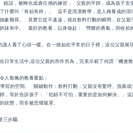
 錯誤，被轉化成責任感的練習， 父親的平靜，成為孩子安
了什麼叫「有始有終」。 這不是清潔教學，是人格養成的現場.
抽象難尋。 其實它從不遙遠，就在飲料打翻的瞬間，在父親
的抹布中。 最好的教養，以身做起： 彎腰的勇氣，與收拾
的讓人看了心頭一暖。在一個如此平常的日子裡，這位父親展
在日常生活中,這位父親的所作所為，完美示範了何謂「機會教育」
個令人敬佩的教養重點：
創造學習的空間。 關鍵動作：飲料打翻，父親沒有驚呼、指責
靜，等於告訴孩子：「犯錯不可怕，重要的是如何解決。」這
的狀態，而非被恐懼籠罩。
完整三步驟。