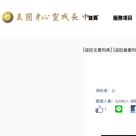
首頁
服務項目
[
返回文章列表
] [
返回最愛列
張貼者：心
閱讀人數：5288人 張貼日
1