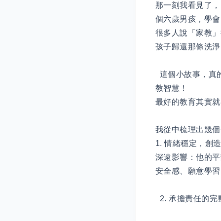
那一刻我看見了，
個六歲男孩，學會
很多人說「家教」
孩子歸還那條洗淨
這個小故事，真
教智慧！
最好的教育其實就
我從中梳理出幾
1. 情緒穩定，
深遠影響：他的平
安全感、願意學習
2. 承擔責任的