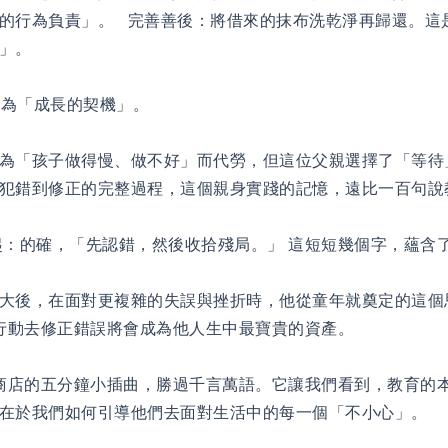
的行為負責」。 完善善後：將借來的抹布洗乾淨再歸還。這
終」。
轉化為「成長的契機」。
為「孩子做得慢、做不好」而代勞，但這位父親選擇了「等待
從犯錯到修正的完整過程，這個親身實踐的記憶，遠比一百句
：的確，「先認錯，然後收拾殘局。」 這短短幾個字，蘊含
大後，在面對更複雜的失誤與挫折時，他從童年就奠定的這個
用行動去修正錯誤將會成為他人生中最寶貴的資產。
商店的五分鐘小插曲，勝過千言萬語。它讓我們看到，教育的
而在於我們如何引導他們去面對生活中的每一個「不小心」。