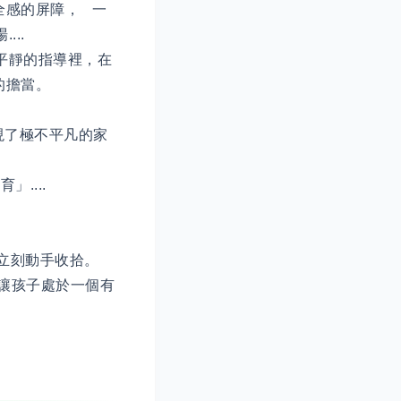
全感的屏障， 一
...
平靜的指導裡，在
的擔當。
現了極不平凡的家
....
或立刻動手收拾。
讓孩子處於一個有