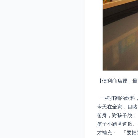
【便利商店裡，最
一杯打翻的飲料
今天在全家，目睹
俯身，對孩子說
孩子小跑著道歉、
才補充： 「要