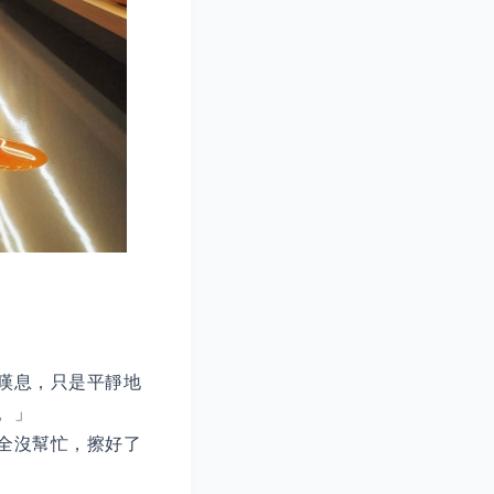
嘆息，只是平靜地
板。」
全沒幫忙，擦好了