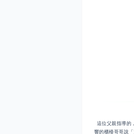
這位父親指導的，
響的櫃檯哥哥說「