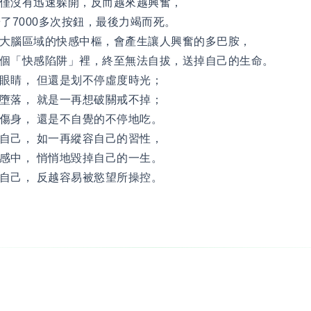
僅沒有迅速躲開，反而越來越興奮，
按了7000多次按鈕，最後力竭而死。
大腦區域的快感中樞，會產生讓人興奮的多巴胺，
這個「快感陷阱」裡，終至無法自拔，送掉自己的生命。
眼睛， 但還是划不停虛度時光；
墮落， 就是一再想破關戒不掉；
傷身， 還是不自覺的不停地吃。
自己， 如一再縱容自己的習性，
感中， 悄悄地毀掉自己的一生。
自己， 反越容易被慾望所操控。