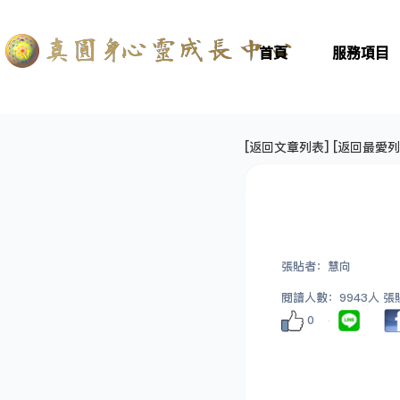
首頁
服務項目
[
返回文章列表
] [
返回最愛列
張貼者：慧向
閱讀人數：9943人 張貼日
0