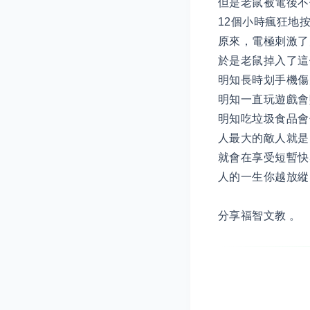
但是老鼠被電後不
12個小時瘋狂地
原來，電極刺激了
於是老鼠掉入了
明知長時划手機傷
明知一直玩遊戲會
明知吃垃圾食品會
人最大的敵人就是
就會在享受短暫快
人的一生你越放縱
分享福智文教 。