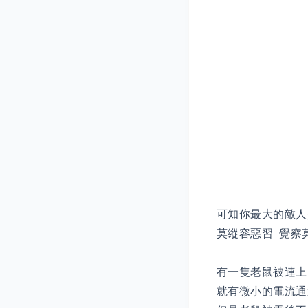
可知你最大的敵人
莫縱容惡習 覺察
有一隻老鼠被連上
就有微小的電流通