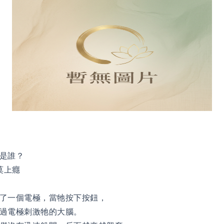
是誰？
莫上癮
了一個電極，當牠按下按鈕，
過電極刺激牠的大腦。