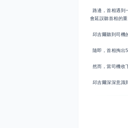
路邊，首相遇到一
會延誤聽首相的重
邱吉爾聽到司機
隨即，首相掏出5
然而，當司機收下
邱吉爾深深意識