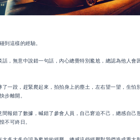
碰到這樣的經驗。
談話，無意中說錯一句話，內心總覺特別尷尬，總認為他人會
摔了一跤，趕緊爬起來，拍拍身上的塵土，左右望一望，生怕
快步離開。
意間報錯了數據，喊錯了參會人員，自己窘迫不己，總感自己
惶不可終日。
有太多太多自認為尷尬的經歷，總感這些經歷對我們造成重大