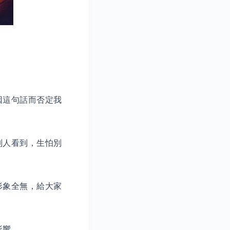
因這句話而否定我
別人看到，生怕別
形象全無，給大家
影響，