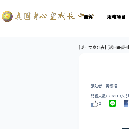
首頁
服務項目
[
返回文章列表
] [
返回最愛列
張貼者：萬德福
閱讀人數：36119人 張貼
2