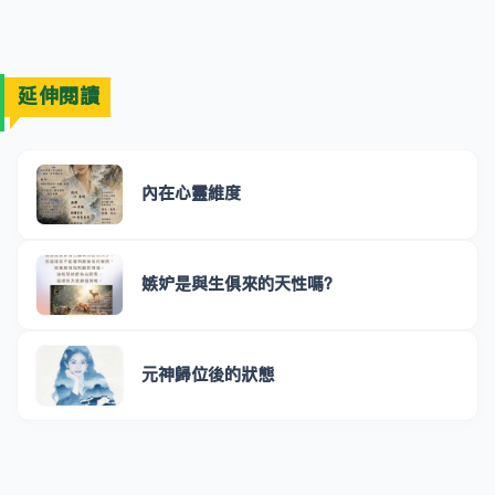
延伸閱讀
內在心靈維度
嫉妒是與生俱來的天性嗎？
元神歸位後的狀態