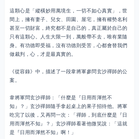
這顆心是「縱橫妙用萬境生，一切不如心真實」，世
間上，擁有妻子、兒女、田園、屋宅，擁有權勢名利
甚至一切財富，終究都不是自己的，真正屬於自己的
只有這顆心。人生大限一到，萬般帶不去，唯有業隨
身。有功德即受福，沒有功德則受苦，心都會替我們
做裁判，心，才是最真實的。
《從容錄》中，描述了一段韋將軍參問玄沙禪師的公
案。
韋將軍問玄沙禪師：「什麼是『日用而渾然不
知』？」玄沙禪師隨手拿起桌上的果子招待他。將軍
吃完了以後，又再問一次：「禪師，到底什麼是『日
用而渾然不知』？」玄沙禪師看著他微笑說：「這就
是『日用而渾然不知』啊！」