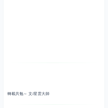
轉載共勉～ 文/星雲大師