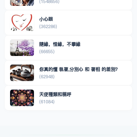
(1548656)
小心眼
(362286)
隨緣，惜緣，不攀緣
(66655)
你真的懂 執著,分別心 和 著相 的差別？
(62948)
天使種類和稱呼
(61084)