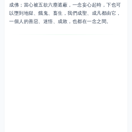
成佛；當心被五欲六塵遮蔽，一念妄心起時，下也可
以墮到地獄、餓鬼、畜生，我們成聖、成凡都由它，
一個人的善惡、迷悟、成敗，也都在一念之間。