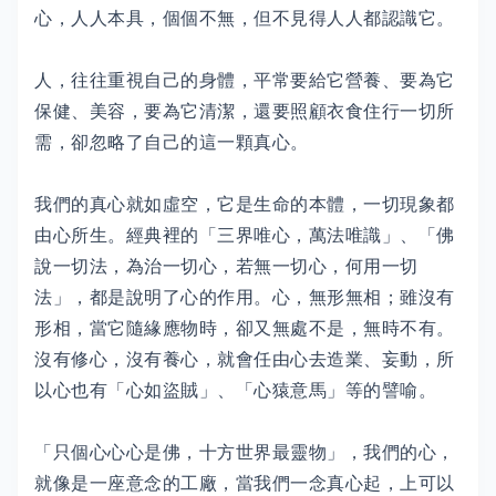
心，人人本具，個個不無，但不見得人人都認識它。
人，往往重視自己的身體，平常要給它營養、要為它
保健、美容，要為它清潔，還要照顧衣食住行一切所
需，卻忽略了自己的這一顆真心。
我們的真心就如虛空，它是生命的本體，一切現象都
由心所生。經典裡的「三界唯心，萬法唯識」、「佛
說一切法，為治一切心，若無一切心，何用一切
法」，都是說明了心的作用。心，無形無相；雖沒有
形相，當它隨緣應物時，卻又無處不是，無時不有。
沒有修心，沒有養心，就會任由心去造業、妄動，所
以心也有「心如盜賊」、「心猿意馬」等的譬喻。
「只個心心心是佛，十方世界最靈物」，我們的心，
就像是一座意念的工廠，當我們一念真心起，上可以