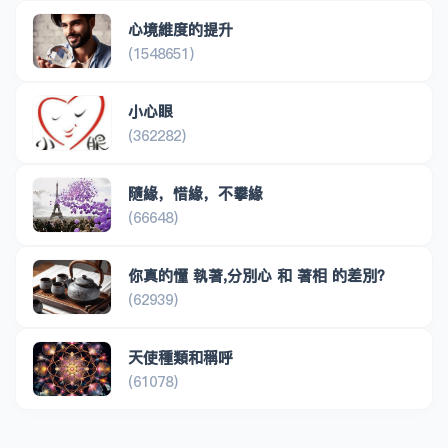
心境維度的提升
(1548651)
小心眼
(362282)
隨緣，惜緣，不攀緣
(66648)
你真的懂 執著,分別心 和 著相 的差別？
(62939)
天使種類和稱呼
(61078)