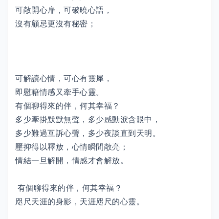
可敞開心扉，可破曉心語，
沒有顧忌更沒有秘密；
可解讀心情，可心有靈犀，
即慰藉情感又牽手心靈。
有個聊得來的伴，何其幸福？
多少牽掛默默無聲，多少感動淚含眼中，
多少難過互訴心聲，多少夜談直到天明。
壓抑得以釋放，心情瞬間敞亮；
情結一旦解開，情感才會解放。
有個聊得來的伴，何其幸福？
咫尺天涯的身影，天涯咫尺的心靈。