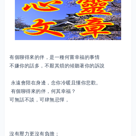
有個聊得來的伴，是一種何嘗幸福的事情
不嫌你的話多，不厭其煩的傾聽著你的訴說
永遠會陪在身邊，念你冷暖且懂你悲歡。
有個聊得來的伴，何其幸福？
可無話不談，可肆無忌憚，
沒有壓力更沒有負擔；