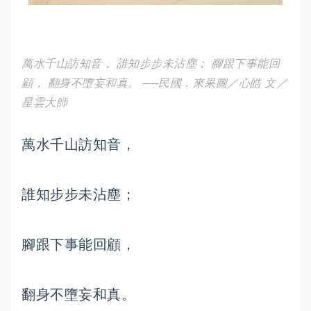
萬水千山訪知音， 誰知步步未沾塵； 腳跟下事能回
顧， 翻身不墮妄和真。 ──民國．來果圖／心皓 文／
星雲大師
萬水千山訪知音，
誰知步步未沾塵；
腳跟下事能回顧，
翻身不墮妄和真。