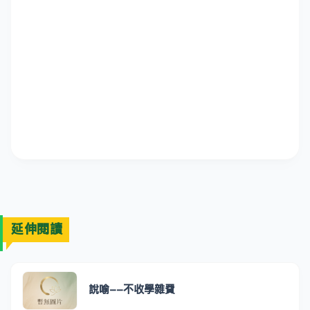
延伸閱讀
說喻--不收學雜費