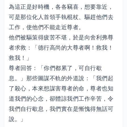
為這正是好時機，各各竊喜，想要靠近，
可是那位化人首領手執棍杖、驅趕他們去
工作，使他們不能走近尊者。
他們被驅策得疲苦不堪，於是向舍利弗尊
者求救：「德行高尚的大尊者啊！救我！
救我！」
尊者回答：「你們都累了，可自行歇
息。」那些圖謀不軌的外道說：「我們起
了殺心，本來想謀害尊者的命，尊者也知
道我們的心念，卻體諒我們工作辛苦，令
我們自行歇息，我們實在是慚愧得無話可
說。」