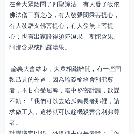
在會大眾聽聞了四聖諦法，有人發了皈依
佛法僧三寶之心，有人發聲聞乘菩提心，
有人發辟支佛菩提心，有人發無上菩提
心；也有出家證得須陀洹果、斯陀含果、
阿那含果或阿羅漢果。
論義大會結束，大眾相繼離開，有一些固
執己見的外道，因為論義輸給舍利弗尊
者，不甘心受屈辱，暗中祕密計議，欲謀
不軌：「我們可以去給孤獨長者那裡，請
求做工人，這樣就可以趁機殺害舍利弗尊
者。」
計謀議定以後，外道便去向長者說：「你