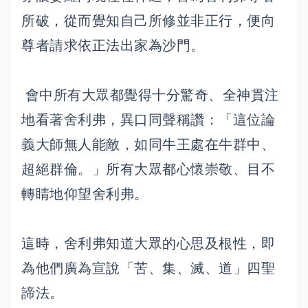
所破，從而覺知自己所修並非正行，便向
尊者請求依正法出家為沙門。
會中所有大眾都覺得十分驚奇、全神貫注
地看著舍利弗，異口同聲稱讚：「這位論
義大師無人能敵，如同牛王處在牛群中、
超絕群倫。」所有大眾都心懷崇敬、目不
轉睛地仰望舍利弗。
這時，舍利弗知道大眾的心思及根性，即
為他們廣為宣說「苦、集、滅、道」四聖
諦法。