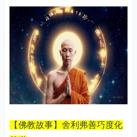
【佛教故事】舍利弗善巧度化