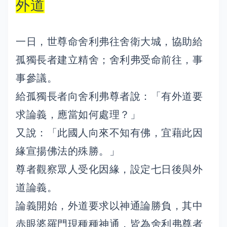
外道
一日，世尊命舍利弗往舍衛大城，協助給
孤獨長者建立精舍；舍利弗受命前往，事
事參議。
給孤獨長者向舍利弗尊者說：「有外道要
求論義，應當如何處理？」
又說：「此國人向來不知有佛，宜藉此因
緣宣揚佛法的殊勝。」
尊者觀察眾人受化因緣，設定七日後與外
道論義。
論義開始，外道要求以神通論勝負，其中
赤眼婆羅門現種種神通，皆為舍利弗尊者