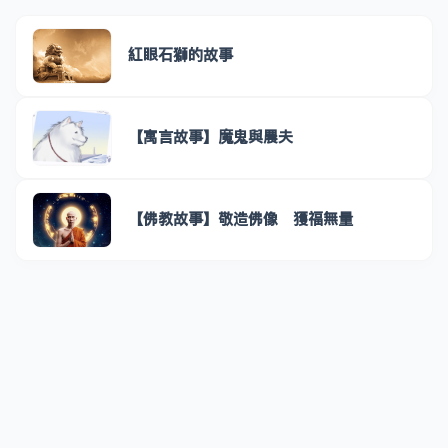
紅眼石獅的故事
【寓言故事】魔鬼與農夫
【佛教故事】敬造佛像 獲福無量