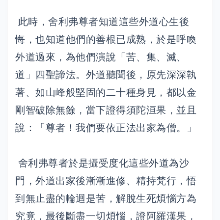
此時，舍利弗尊者知道這些外道心生後
悔，也知道他們的善根已成熟，於是呼喚
外道過來，為他們演說「苦、集、滅、
道」四聖諦法。外道聽聞後，原先深深執
著、如山峰般堅固的二十種身見，都以金
剛智破除無餘，當下證得須陀洹果，並且
說：「尊者！我們要依正法出家為僧。」
舍利弗尊者於是攝受度化這些外道為沙
門，外道出家後漸漸進修、精持梵行，悟
到無止盡的輪迴是苦，解脫生死煩惱方為
究竟，最後斷盡一切煩惱，證阿羅漢果，