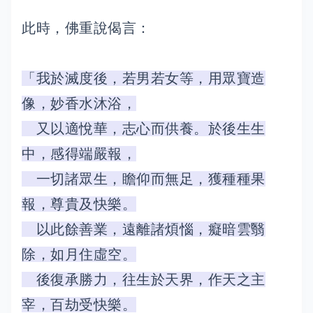
此時，佛重說偈言：
「我於滅度後，若男若女等，用眾寶造
像，妙香水沐浴，
又以適悅華，志心而供養。於後生生
中，感得端嚴報，
一切諸眾生，瞻仰而無足，獲種種果
報，尊貴及快樂。
以此餘善業，遠離諸煩惱，癡暗雲翳
除，如月住虛空。
後復承勝力，往生於天界，作天之主
宰，百劫受快樂。