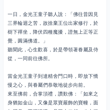
一日，金光王童子聽人說：「佛往昔因見
三界輪迴之苦，故捨棄王位出家修行，於
樹下禪坐，降伏四種魔擾，證無上正等正
覺，圓滿佛道。」
聽聞此，心生歡喜，於是帶領著眷屬及侍
從，一同前往佛所。
當金光王童子到達精舍門口時，即放下憍
慢之心，與眷屬們恭敬地徒步向前。
來至佛前，合掌頂禮，讚歎佛：「如來之
身猶如金山，又像是眾寶嚴飾的寶幢，面