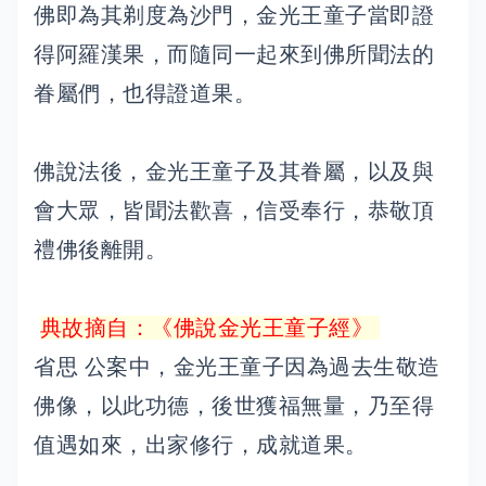
佛即為其剃度為沙門，金光王童子當即證
得阿羅漢果，而隨同一起來到佛所聞法的
眷屬們，也得證道果。
佛說法後，金光王童子及其眷屬，以及與
會大眾，皆聞法歡喜，信受奉行，恭敬頂
禮佛後離開。
典故摘自：《佛說金光王童子經》
省思 公案中，金光王童子因為過去生敬造
佛像，以此功德，後世獲福無量，乃至得
值遇如來，出家修行，成就道果。