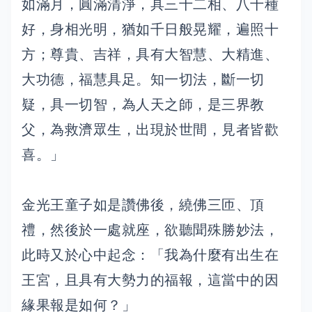
如滿月，圓滿清淨，具三十二相、八十種
好，身相光明，猶如千日般晃耀，遍照十
方；尊貴、吉祥，具有大智慧、大精進、
大功德，福慧具足。知一切法，斷一切
疑，具一切智，為人天之師，是三界教
父，為救濟眾生，出現於世間，見者皆歡
喜。」
金光王童子如是讚佛後，繞佛三匝、頂
禮，然後於一處就座，欲聽聞殊勝妙法，
此時又於心中起念：「我為什麼有出生在
王宮，且具有大勢力的福報，這當中的因
緣果報是如何？」