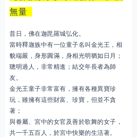
無量
昔日，佛在迦毘羅城弘化。
當時釋迦族中有一位童子名叫金光王，相
貌端嚴，身形圓滿，身相光明猶如日月；
聰明過人，非常精進；結交年長者為師
友。
金光王童子非常富有，擁有各種異寶珍
玩，雖擁有這些財富、珍寶，但並不貪
著；
與眷屬、宮中的女官及善於歌舞的女子，
共一千五百人，於宮中快樂的生活著。