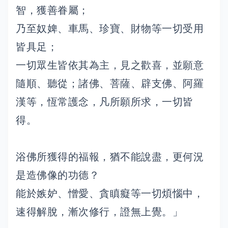
智，獲善眷屬；
乃至奴婢、車馬、珍寶、財物等一切受用
皆具足；
一切眾生皆依其為主，見之歡喜，並願意
隨順、聽從；諸佛、菩薩、辟支佛、阿羅
漢等，恆常護念，凡所願所求，一切皆
得。
浴佛所獲得的福報，猶不能說盡，更何況
是造佛像的功德？
能於嫉妒、憎愛、貪瞋癡等一切煩惱中，
速得解脫，漸次修行，證無上覺。」