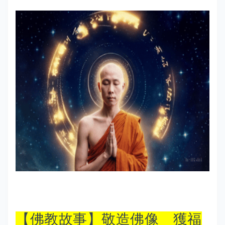
【佛教故事】敬造佛像 獲福