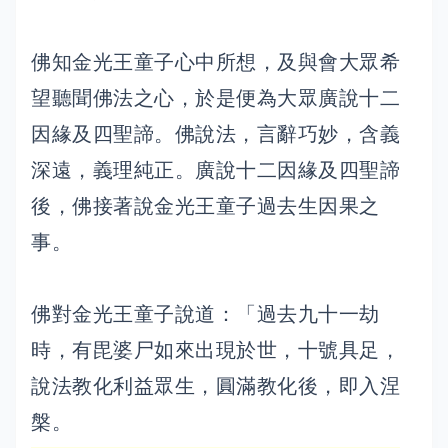
佛知金光王童子心中所想，及與會大眾希
望聽聞佛法之心，於是便為大眾廣說十二
因緣及四聖諦。佛說法，言辭巧妙，含義
深遠，義理純正。廣說十二因緣及四聖諦
後，佛接著說金光王童子過去生因果之
事。
佛對金光王童子說道：「過去九十一劫
時，有毘婆尸如來出現於世，十號具足，
說法教化利益眾生，圓滿教化後，即入涅
槃。