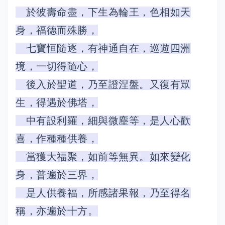
於彼壽命盡，下生為輪王，色相如天
身，福德而殊勝，
七寶恒隨逐，有神通自在，巡遊四洲
境，一切得隨心，
後入於聖道，乃至證涅盤。又復有眾
生，得遇於佛塔，
中有設利羅，細與微塵等，是人心歡
喜，作種種供養，
當獲大福聚，如前等無異。如來變化
身，普遍於三界，
是人供養福，所感諸果報，乃至得名
稱，亦遍於十方。