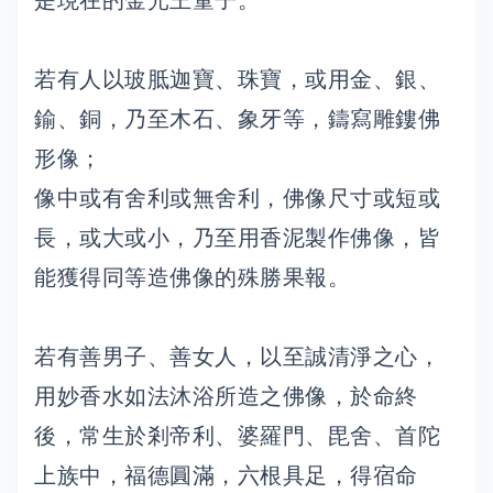
是現在的金光王童子。
若有人以玻胝迦寶、珠寶，或用金、銀、
鍮、銅，乃至木石、象牙等，鑄寫雕鏤佛
形像；
像中或有舍利或無舍利，佛像尺寸或短或
長，或大或小，乃至用香泥製作佛像，皆
能獲得同等造佛像的殊勝果報。
若有善男子、善女人，以至誠清淨之心，
用妙香水如法沐浴所造之佛像，於命終
後，常生於剎帝利、婆羅門、毘舍、首陀
上族中，福德圓滿，六根具足，得宿命