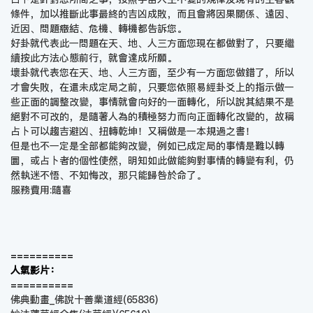
條件，加以推斷此事最終的吉凶成敗，而且會將因果關係、遠因、
近因、問題癥結、危機、轉機都告訴您。
好卦就代表此一問題在天、地、人三方面您現在都做對了，只要繼
續按此方法心態前行，就會達成所願。
壞卦就代表您在天、地、人三方面，至少有一方面您做錯了，所以
才會失敗，在還未成定局之前，只要您依照易經卦爻上的指示做一
些正面的調整改變，事情就會向好的一面轉化，所以說其結果不是
絕對不可改的，是隨著人為的積極努力而向正面轉化改變的，故稱
占卜可以趨吉避凶、扭轉乾坤！又稱做是一本規過之書！
但是也不一定是全部都能夠改變，例如已成定局的事情是難以轉
圜，或占卜者的個性使然，明知如此做能夠對事情的轉變有利，仍
然執迷不悟、不知悔改，那只能歸咎於命了。
服務費用:隨喜
==========
人氣影片：
==========
佛典動畫_佛說十善業道經
(65836)