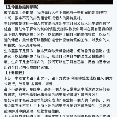
【生命靈數諮詢服務】
數字基本上是能量，我們每個人生下來就有一些相同的能量(數字
1~9)，數字不同的排列組合形成個人的獨特風格。
生命靈數是運用一個人的實際西洋出生年月日及個人出生證件數字
組合，幫助你了解你的制約(慣性反應)以致於你可以在更有意識的狀
況下做人生的選擇；另外可以幫助你了解自己的愛情模式，以及合
適的伴侶；此外也可以看到你適合什麼樣特質的工作，以及你的人
格模式、個人流年等等。
生命靈數不是算命，無法預測你幾歲會結婚，何時會升官發財；但
是它可以幫助你更了解自己，知道自己生命中的潛能及挑戰是什
麼。生命不是全然宿命的，我們可以在了解自己後，用自由意志做
出符合自己內心意願的選擇。
【卜卦服務】
卜卦，中國古老占卜術之一。占卜方式多 利用擲錢幣或捻白米 的方
式進行，故又稱 金錢卦、米卦。
占卜不是算命，是斷事，是斷一個人在日常生活中所遭遇之任何疑
難困惑，能預先推測此事最後的結果是好是壞？是吉是凶？
要如何的作為或改變才能讓它成功？是掌握一個人的『運勢』，兩
者之間完全不同！占卜所卜出的結果不是絕對不可改變的，只要您
能暸解其中的道理，您就會釋懷的。
占卜是針對您所問之事，按照宇宙人生不變的規律及現有的主客觀