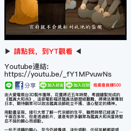
▶
請點我，到YT觀看
◀
Youtube連結:
https://youtu.be/_fY1MPvuwNs
推薦會員賺500
由大愛電視台3D製作團隊，花費將近五年時間，考證繪製完成的
《鑑真大和尚》，這部電影描述鑑真法師歷經艱難，將佛法東傳到
日本，期待­觀眾可以效法鑑真法師屹立不搖、道心堅定的精神。
用動畫呈現，接引大眾了解一代宗師的生平，雖然時間已經過了一
千兩百多年，但是透過影片，還是有許多觀眾為鑑真大和尚當時堅
忍不拔的願心而感動。
一份不退轉的願心，至今仍被傳頌，這份感動，任何年齡都能感