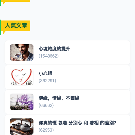
人氣文章
心境維度的提升
(1548662)
小心眼
(362291)
隨緣，惜緣，不攀緣
(66662)
你真的懂 執著,分別心 和 著相 的差別？
(62953)