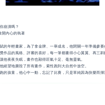
你崩潰嗎？
放開內心的執著
賦的年輕畫家，為了拿金牌、一舉成名，他閉關一年準備參賽
獎作品的風格、評審的喜好，每一筆都畫得小心翼翼、再三斟
讓他夜夜失眠，畫作也顯得匠氣十足、毫無靈氣。
他絕望地撕毀了所有畫作，索性跑到大自然中放空。
跑的孩童，他心中一動，忘記了比賽，只是單純因為快樂而揮