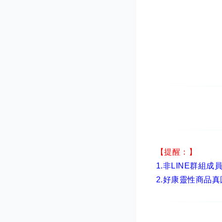
【提醒：】
1.非LINE群組成
2.
好康靈性商品真