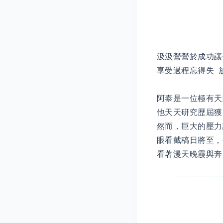
汲汲營營於成功讓
享受過程忘得失 
阿泰是一位極有天
他天天研究歷屆獲
然而，巨大的壓力
眼看截稿日將至，
看著漫天晚霞與奔