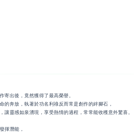
作寄出後，竟然獲得了最高榮譽。
命的奔放，執著於功名利祿反而常是創作的絆腳石，
，讓靈感如泉湧現，享受熱情的過程，常常能收穫意外驚喜。
發揮潛能，