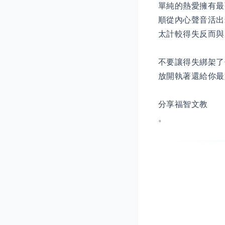
單純的熱愛擁有最
順從內心聲音活出
太計較得失反而與
不要讓得失綁架了
放開執著還給你最
分享福智文教
。