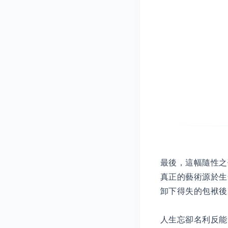
最後，這幅隨性之
真正的藝術源於生
卸下得失的包袱後
人生忘卻名利反能