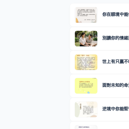
你在順境中能
別讓你的情緒
世上有只贏不
面對未知的命
逆境中你能堅