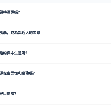
保持清醒嗎？
風暴，成為親近人的災難
輸的保本生意嗎？
運你會恐慌和猶豫嗎？
守目標嗎？