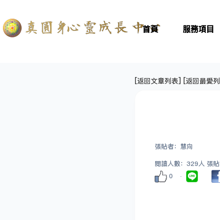
首頁
服務項目
[
返回文章列表
] [
返回最愛列
張貼者：慧向
閱讀人數：329人 張貼日期
0