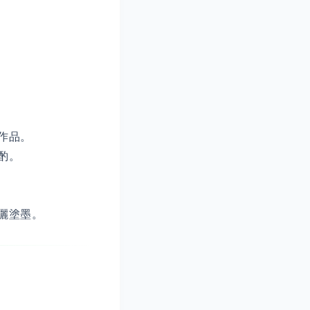
作品。
酌。
灑塗墨。