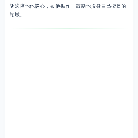
胡適陪他他談心，勸他振作，鼓勵他投身自己擅長的
領域。