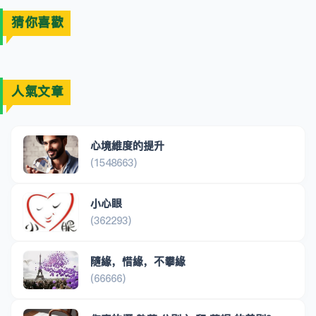
猜你喜歡
人氣文章
心境維度的提升
(1548663)
小心眼
(362293)
隨緣，惜緣，不攀緣
(66666)