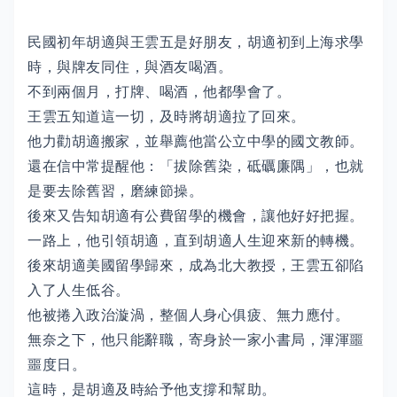
民國初年胡適與王雲五是好朋友，胡適初到上海求學
時，與牌友同住，與酒友喝酒。
不到兩個月，打牌、喝酒，他都學會了。
王雲五知道這一切，及時將胡適拉了回來。
他力勸胡適搬家，並舉薦他當公立中學的國文教師。
還在信中常提醒他：「拔除舊染，砥礪廉隅」，也就
是要去除舊習，磨練節操。
後來又告知胡適有公費留學的機會，讓他好好把握。
一路上，他引領胡適，直到胡適人生迎來新的轉機。
後來胡適美國留學歸來，成為北大教授，王雲五卻陷
入了人生低谷。
他被捲入政治漩渦，整個人身心俱疲、無力應付。
無奈之下，他只能辭職，寄身於一家小書局，渾渾噩
噩度日。
這時，是胡適及時給予他支撐和幫助。