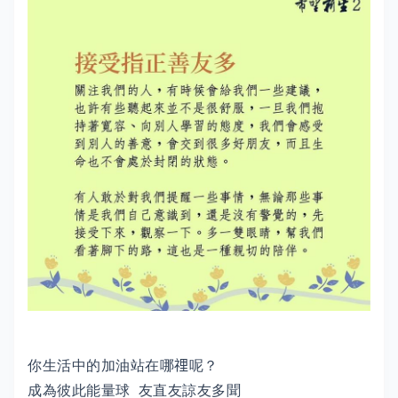
你生活中的加油站在哪𥚃呢？
成為彼此能量球 友直友諒友多聞