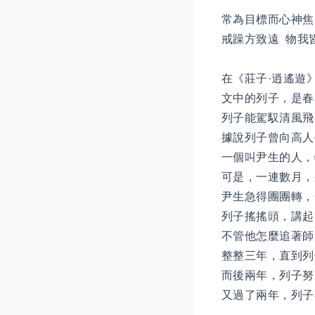
常為目標而心神焦
戒躁方致遠 物我
在《莊子·逍遙遊
文中的列子，是春
列子能駕馭清風飛
據說列子曾向高人
一個叫尹生的人，
可是，一連數月，
尹生急得團團轉，
列子搖搖頭，講起
不管他怎麼追著師
整整三年，直到列
而後兩年，列子努
又過了兩年，列子