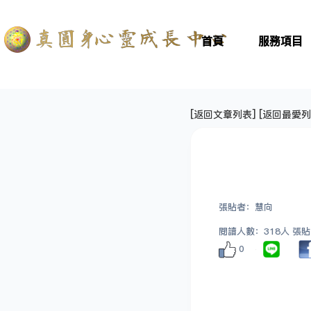
首頁
服務項目
[
返回文章列表
] [
返回最愛列
張貼者：慧向
閱讀人數：318人 張貼日期
0