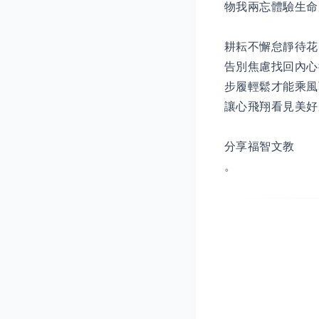
物我兩忘體驗生命
耕耘不懈怠靜待花
告別焦慮找回內心
步履輕鬆才能乘風
讓心飛翔看見美好
分享福智文教
。