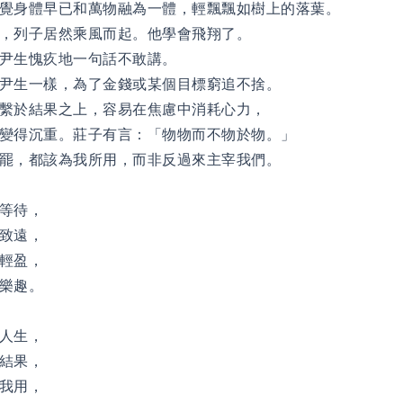
覺身體早已和萬物融為一體，輕飄飄如樹上的落葉。
，列子居然乘風而起。他學會飛翔了。
尹生愧疚地一句話不敢講。
尹生一樣，為了金錢或某個目標窮追不捨。
繫於結果之上，容易在焦慮中消耗心力，
變得沉重。莊子有言：「物物而不物於物。」
罷，都該為我所用，而非反過來主宰我們。
等待，
致遠，
輕盈，
樂趣。
人生，
結果，
我用，