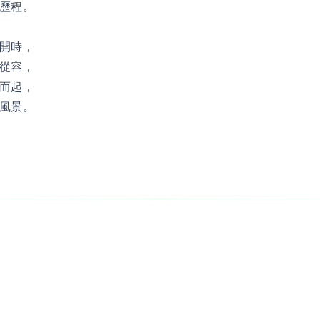
歷程。
開時，
從容，
而起，
風景。