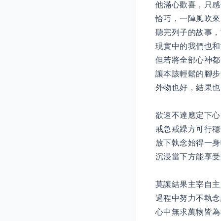
他滿心歡喜，只感
恰巧，一陣風吹來
聽完列子的故事，
現實中的我們也和
但若將全部心神都
讓本該輕鬆的腳步
外物也好，結果也
欲速不達應定下心
戒急戒躁方可行穩
放下執念始得一身
沉浸當下方能享受
莫讓結果主宰自主
過程中努力不執念
心中無求萬物皆為