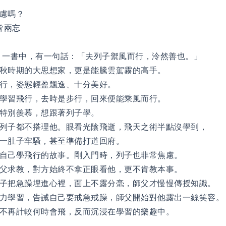
慮嗎？
皆兩忘
》一書中，有一句話：「夫列子禦風而行，泠然善也。」
秋時期的大思想家，更是能騰雲駕霧的高手。
行，姿態輕盈飄逸、十分美好。
學習飛行，去時是步行，回來便能乘風而行。
特別羨慕，想跟著列子學。
列子都不搭理他。眼看光陰飛逝，飛天之術半點沒學到，
一肚子牢騷，甚至準備打道回府。
自己學飛行的故事。剛入門時，列子也非常焦慮。
父求教，對方始終不拿正眼看他，更不肯教本事。
子把急躁埋進心裡，面上不露分毫，師父才慢慢傳授知識。
力學習，告誡自己要戒急戒躁，師父開始對他露出一絲笑容。
不再計較何時會飛，反而沉浸在學習的樂趣中。