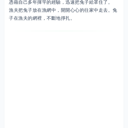
憑藉自己多年揮竿的經驗，迅速把兔子給罩住了。
漁夫把兔子放在漁網中，開開心心的往家中走去。兔
子在漁夫的網裡，不斷地掙扎。