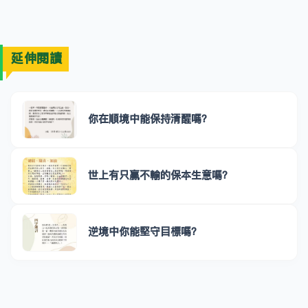
延伸閱讀
你在順境中能保持清醒嗎？
世上有只贏不輸的保本生意嗎？
逆境中你能堅守目標嗎？