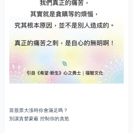
當股票大漲時你會滿足嗎？
別讓貪婪蒙蔽 控制你的貪慾