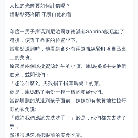
人性的光輝要如何計價呢？
體貼點亮冷陌 守護自他的善
印度一男子庫瑪到尼泊爾加德滿都Sabrina飯店點了
餐後，便選了靠窗的位置坐下。
當餐點送到時，他看到窗外有兩道視線緊盯著自己桌
上的美食。
原來是兩個以撿資源維生的小孩。庫瑪揮揮手要他們
進來，並問他們：
「想吃什麼?」男孩指了指庫瑪桌上的菜。
於是，庫瑪點了兩份一模一樣的餐給他們。
當熱騰騰的菜送到孩子面前，妹妹卻有教養地拉拉哥
哥的衣角說:
「或許我們應該先洗洗手！」於是，他們都先去洗了
手，
然後很迅速地把眼前的美食吃完。