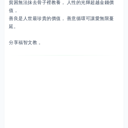
貧困無法抹去骨子裡教養， 人性的光輝超越金錢價
值，
善良是人世最珍貴的價值， 善意循環可讓愛無限蔓
延。
分享福智文教 。