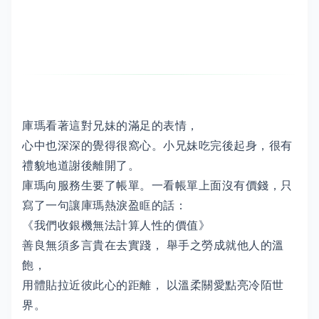
庫瑪看著這對兄妹的滿足的表情，
心中也深深的覺得很窩心。小兄妹吃完後起身，很有
禮貌地道謝後離開了。
庫瑪向服務生要了帳單。一看帳單上面沒有價錢，只
寫了一句讓庫瑪熱淚盈眶的話：
《我們收銀機無法計算人性的價值》
善良無須多言貴在去實踐， 舉手之勞成就他人的溫
飽，
用體貼拉近彼此心的距離， 以溫柔關愛點亮冷陌世
界。