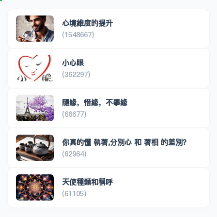
心境維度的提升
(1548667)
小心眼
(362297)
隨緣，惜緣，不攀緣
(66677)
你真的懂 執著,分別心 和 著相 的差別？
(62964)
天使種類和稱呼
(61105)