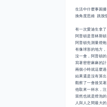
生活中什麼事困擾
換角度思維 跳脫
有一次愛迪生拿了
阿普頓是普林斯頓
阿普頓先測量燈炮
有像球形的地方，
沒一會，阿普頓的
寫著密密麻麻的計
兩個小時就這麼過
結果還是沒有算出
觀察了一會後笑著
他取來一杯水，注
當然也就是燈泡
人與人之間最大的