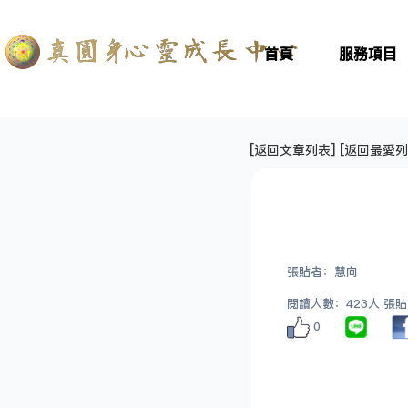
首頁
服務項目
[
返回文章列表
] [
返回最愛列
張貼者：慧向
閱讀人數：423人 張貼日期
0