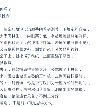
你嗎？
慣性圈
一個梨形燈泡，請助手阿普頓測算一下燈泡的容積，
大學高材生，一向眼高手低，拿起燈炮就開始測算。
的直徑和高度，然後進行計算，燈炮的形狀很不規則，
又有像圓柱體之外，測算起來十分繁鎖和複雜。
桌子上，就擺滿了稿紙，上面畫滿了草圖，
算數據。
去了，阿普頓急得滿頭大汗，公式換了十幾套，
來。愛迪生做完自己的工作後，走到阿普頓跟前，
說：「阿普頓，你是否可以用另一種方式計算呢?」。
入到燈泡裡，再把水倒入量筒，測量出水的體積，
的容積，整個過程只花了不到二分鐘。
差別， 不是能力而是思維方式。