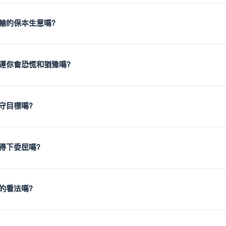
輸的保本生意嗎？
運你會恐慌和猶豫嗎？
守目標嗎？
得下委屈嗎？
的看法嗎？