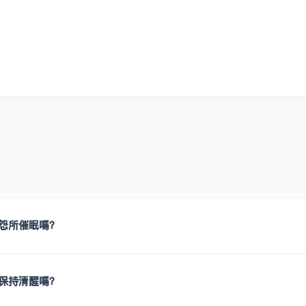
怨所催眠嗎？
保持清醒嗎？