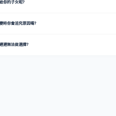
給你的子女呢？
變時你會追究原因嗎？
遲遲無法做選擇？