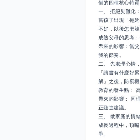
備的四種核心特
一、 拒絕災難化
當孩子出現「拖延
不好，以後怎麼競
成熟父母的思考：
帶來的影響：當父
我的節奏。
二、 先處理心情，
「讀書有什麼好累
解」之後，防禦機
教育的發生點： 
帶來的影響： 同
正聽進建議。
三、 做家庭的情
成長過程中，頂嘴
爭。