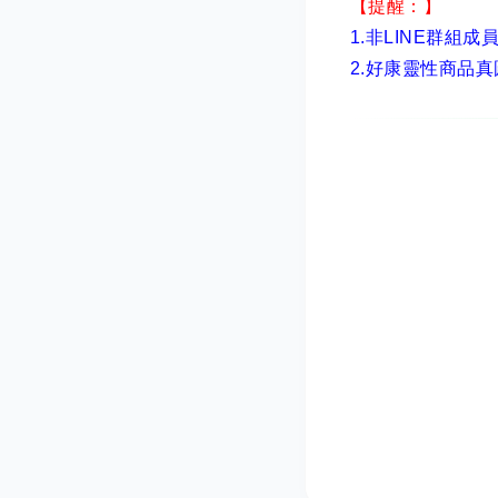
【提醒：】
1.非LINE群組成
2.
好康靈性商品真