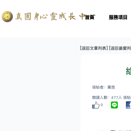
首頁
服務項目
[
返回文章列表
] [
返回最愛列
張貼者：黛西
閱讀人數：477人 張貼日期
0