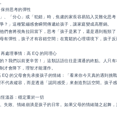
質。
：保持思考的彈性
」、「分心」或「犯錯」時，焦慮的家長容易陷入災難化思考
爭？」這種緊繃感會瞬間傳遞給孩子，讓家庭變成高壓鍋。
他們會將視角拉回當下，思考「孩子是累了，還是遇到瓶頸了
母有彈性，孩子才有容錯空間；在寬鬆的心理環境下，孩子反
再處理事情：高 EQ 的同理心
的？我們以前更辛苦！」這類話語往往是溝通的終點。人只有
制才會降下，理智才能運作。
高 EQ 的父母會先承接孩子的情緒：「看來你今天真的遇到挑
理不代表縱容，而是透過「認同感受」來創造對話空間。孩子
緒恆溫器：穩定重於一切
、失敗、情緒崩潰是孩子的日常。如果父母的情緒隨之起舞，