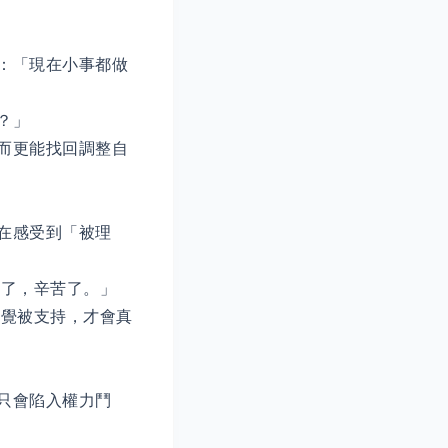
：「現在小事都做
？」
而更能找回調整自
在感受到「被理
戰了，辛苦了。」
感覺被支持，才會真
只會陷入權力鬥