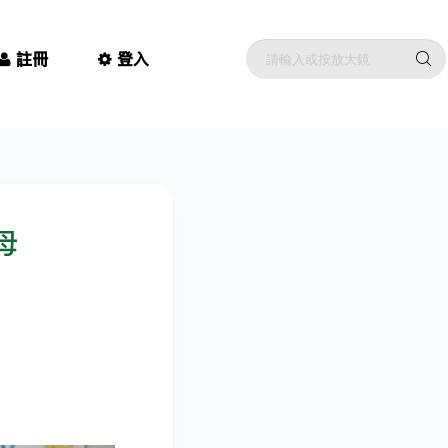
註冊
登入
母