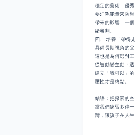
穩定的藝術：優秀
要消耗能量來防禦
帶來的影響：一個
緒審判。
四、 培養「帶得
具備長期視角的父
這也是為何選對工
從被動變主動：透
建立「我可以」的
壓性才是終點。
結語：把探索的空
當我們練習多停一
灣，讓孩子在人生