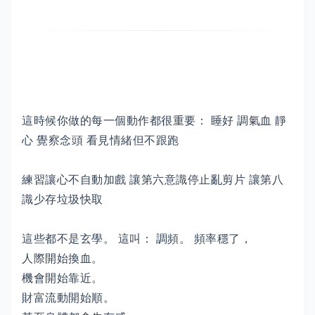
這時候你做的每一個動作都很重要： 睡好 調氣血 靜
心 覺察念頭 看見情緒但不跟跑
練習讓心不自動加戲 讓第六意識停止亂剪片 讓第八
識少存垃圾快取
這些都不是玄學。 這叫： 調頻。 頻率穩了，
人際開始換血。
機會開始靠近。
財富流動開始順。