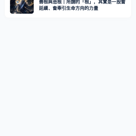
善根與惡根｜所謂的「根」，其實是一股會
延續、會牽引生命方向的力量