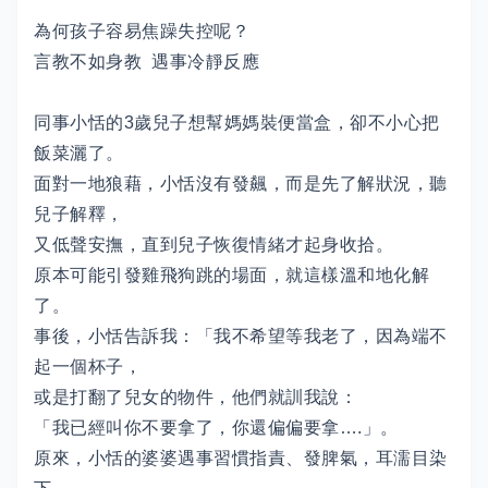
為何孩子容易焦躁失控呢？
言教不如身教 遇事冷靜反應
同事小恬的3歲兒子想幫媽媽裝便當盒，卻不小心把
飯菜灑了。
面對一地狼藉，小恬沒有發飆，而是先了解狀況，聽
兒子解釋，
又低聲安撫，直到兒子恢復情緒才起身收拾。
原本可能引發雞飛狗跳的場面，就這樣溫和地化解
了。
事後，小恬告訴我：「我不希望等我老了，因為端不
起一個杯子，
或是打翻了兒女的物件，他們就訓我說：
「我已經叫你不要拿了，你還偏偏要拿….」。
原來，小恬的婆婆遇事習慣指責、發脾氣，耳濡目染