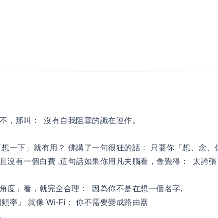
不，那叫： 沒有自我阻塞的識在運作。
想一下」就有用？ 佛講了一句很狂的話： 只要你「想、念、
且沒有一個白費 ,這句話如果你用凡夫腦看，會覺得： 太誇
角度」看，就完全合理： 因為你不是在想一個名字,
率」 就像 Wi-Fi： 你不需要變成路由器
,