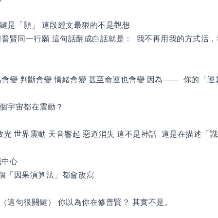
鍵是「願」 這段經文最狠的不是觀想
與普賢同一行願 這句話翻成白話就是： 我不再用我的方式活
為會變 判斷會變 情緒會變 甚至命運也會變 因為—— 你的「
個宇宙都在震動？
放光 世界震動 天音響起 惡道消失 這不是神話 這是在描述「
我中心
整個「因果演算法」都會改寫
（這句很關鍵） 你以為你在修普賢？ 其實不是。