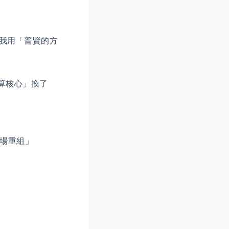
，我用「普賢的方
運算核心」換了
識場重組」