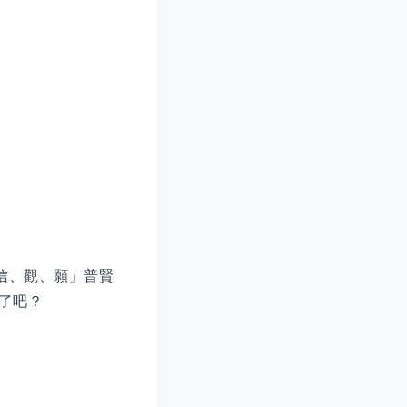
信、觀、願」普賢
張了吧？