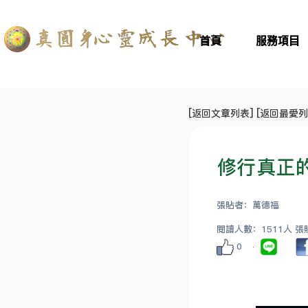
首頁
服務項目
[
返回文章列表
] [
返回最愛列
修行真正
張貼者：萬德福
閱讀人數：1511人 張貼日
0