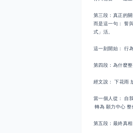
第三段：真正的關
而是這一句： 誓
式」活。
這一刻開始： 行
第四段：為什麼整
經文說： 下花雨 
當一個人從： 自
轉為 願力中心 
第五段：最終真相