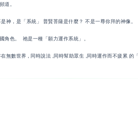
頻道。
是神，是「系統」 普賢菩薩是什麼？ 不是一尊你拜的神像。
國角色。 祂是一種「願力運作系統」。
在無數世界 , 同時說法 ,同時幫助眾生 ,同時運作而不疲累 