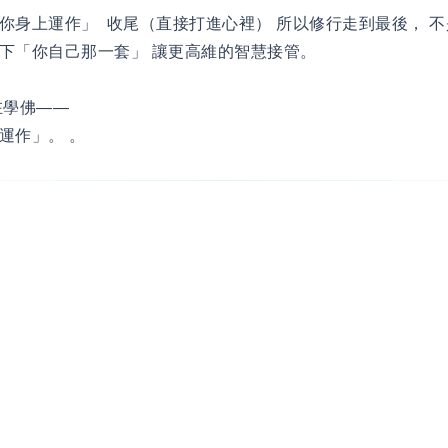
你身上運作」 收尾（直接打進心裡） 所以修行走到最後， 
下「你自己那一套」 讓更高維的智慧接管。
在學佛——
運作」。 。