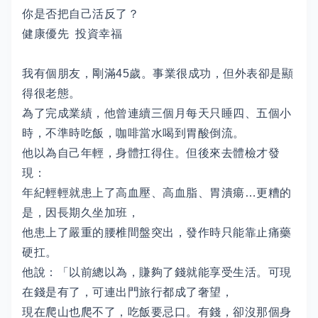
你是否把自己活反了？
健康優先 投資幸福
我有個朋友，剛滿45歲。事業很成功，但外表卻是顯
得很老態。
為了完成業績，他曾連續三個月每天只睡四、五個小
時，不準時吃飯，咖啡當水喝到胃酸倒流。
他以為自己年輕，身體扛得住。但後來去體檢才發
現：
年紀輕輕就患上了高血壓、高血脂、胃潰瘍…更糟的
是，因長期久坐加班，
他患上了嚴重的腰椎間盤突出，發作時只能靠止痛藥
硬扛。
他說：「以前總以為，賺夠了錢就能享受生活。可現
在錢是有了，可連出門旅行都成了奢望，
現在爬山也爬不了，吃飯要忌口。有錢，卻沒那個身