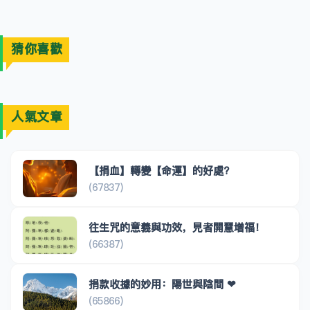
猜你喜歡
人氣文章
【捐血】轉變【命運】的好處?
(67837)
往生咒的意義與功效，見者開慧增福！
(66387)
捐款收據的妙用：陽世與陰間 ❤
(65866)