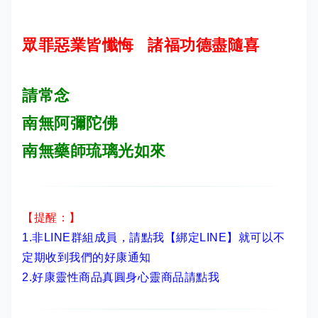
眾罪惡業皆懺悔 諸福功德盡隨喜
請常念
南無阿彌陀佛
南無藥師琉璃光如來
【提醒：】
1.非LINE群組成員，
請點我【綁定LINE】
就可以不
定期收到我們的好康通知
2.
好康靈性商品真圓身心靈商品請點我