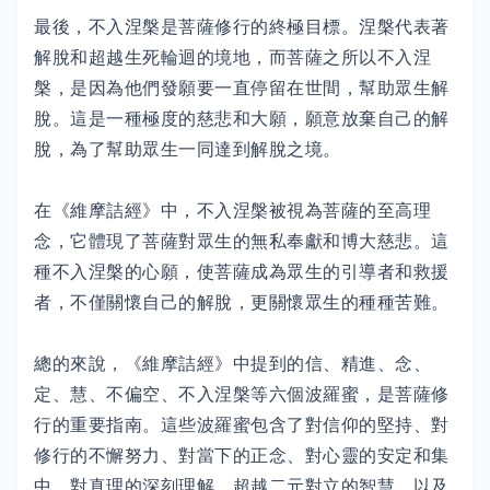
最後，不入涅槃是菩薩修行的終極目標。涅槃代表著
解脫和超越生死輪迴的境地，而菩薩之所以不入涅
槃，是因為他們發願要一直停留在世間，幫助眾生解
脫。這是一種極度的慈悲和大願，願意放棄自己的解
脫，為了幫助眾生一同達到解脫之境。
在《維摩詰經》中，不入涅槃被視為菩薩的至高理
念，它體現了菩薩對眾生的無私奉獻和博大慈悲。這
種不入涅槃的心願，使菩薩成為眾生的引導者和救援
者，不僅關懷自己的解脫，更關懷眾生的種種苦難。
總的來說，《維摩詰經》中提到的信、精進、念、
定、慧、不偏空、不入涅槃等六個波羅蜜，是菩薩修
行的重要指南。這些波羅蜜包含了對信仰的堅持、對
修行的不懈努力、對當下的正念、對心靈的安定和集
中、對真理的深刻理解、超越二元對立的智慧，以及