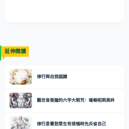
延伸閱讀
修行與自我認識
觀世音菩薩的六字大明咒：嗡嘛呢唄美吽
修行是看到眾生有煩惱時先反省自己