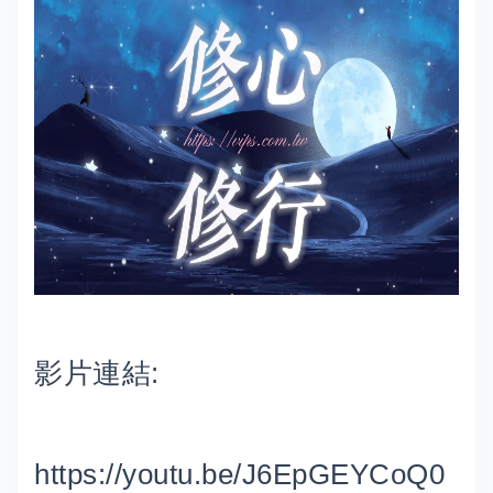
影片連結:
https://youtu.be/J6EpGEYCoQ0