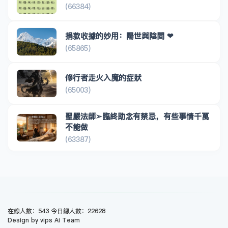
(66384)
捐款收據的妙用：陽世與陰間 ❤
(65865)
修行者走火入魔的症狀
(65003)
聖嚴法師➢臨終助念有禁忌，有些事情千萬
不能做
(63387)
在線人數：543 今日總人數：22628
Design by vips Ai Team