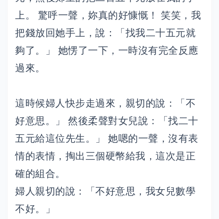
上。 驚呼一聲，妳真的好慷慨！ 笑笑，我
把錢放回她手上，說：「找我二十五元就
夠了。」 她愣了一下，一時沒有完全反應
過來。
這時候婦人快步走過來，親切的說：「不
好意思。」 然後柔聲對女兒說：「找二十
五元給這位先生。」 她嗯的一聲，沒有表
情的表情，掏出三個硬幣給我，這次是正
確的組合。
婦人親切的說：「不好意思，我女兒數學
不好。」