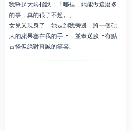
我豎起大姆指說：「哪裡，她能做這麼多
的事，真的很了不起。」
女兒又現身了，她走到我旁邊，將一個碩
大的蘋果塞在我的手上，並奉送臉上有點
古怪但絕對真誠的笑容。