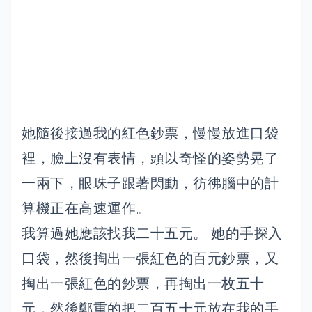
她隨後接過我的紅色鈔票，慢慢放進口袋
裡，臉上沒有表情，頭以奇怪的姿勢晃了
一兩下，眼珠子跟著閃動，彷彿腦中的計
算機正在高速運作。
我算過她應該找我二十五元。 她的手探入
口袋，然後掏出一張紅色的百元鈔票，又
掏出一張紅色的鈔票，再掏出一枚五十
元，然後鄭重的把二百五十元放在我的手