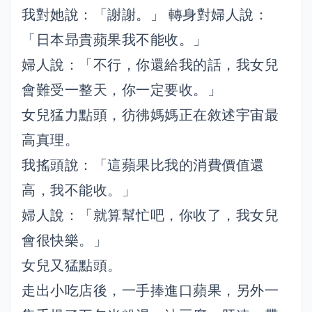
我對她說：「謝謝。」 轉身對婦人說：
「日本昻貴蘋果我不能收。」
婦人說：「不行，你還給我的話，我女兒
會難受一整天，你一定要收。」
女兒猛力點頭，彷彿媽媽正在敘述宇宙最
高真理。
我搖頭說：「這蘋果比我的消費價值還
高，我不能收。」
婦人說：「就算幫忙吧，你收了，我女兒
會很快樂。」
女兒又猛點頭。
走出小吃店後，一手捧進口蘋果，另外一