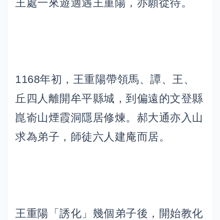
王處一來遊適遇王重陽，亦願從待。
1168年初，王重陽帶領馬、譚、王、
丘四人離開牟平縣城，到偏遠的文登縣
崑嵛山煙霞洞隱居修煉。郝大通亦入山
求為弟子，師徒六人建庵而居。
王重陽「誘化」幾個弟子後，開始教化