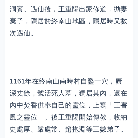
洞賓。遇仙後，王重陽出家修道，拋妻
棄子，隱居於終南山地區，隱居時又數
次遇仙。
1161年在終南山南時村自鑿一穴，廣
深丈餘，號活死人墓，獨居其內，還在
內中焚香供奉自己的靈位，上寫「王害
風之靈位」。後王重陽開始傳教，收納
史處厚、嚴處常、趙抱淵等三數弟子。