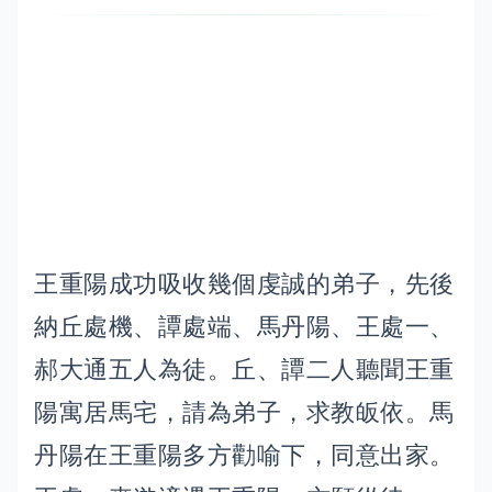
王重陽成功吸收幾個虔誠的弟子，先後
納丘處機、譚處端、馬丹陽、王處一、
郝大通五人為徒。丘、譚二人聽聞王重
陽寓居馬宅，請為弟子，求教皈依。馬
丹陽在王重陽多方勸喻下，同意出家。