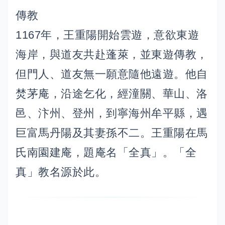
傳教
1167年，王重陽開始雲遊，意欲東遊
海岸，與道友共赴蓬萊，並東遊傳教，
但門人、道友無一願意隨他遠遊。他自
焚茅庵，沿途乞化，經潼關、華山、洛
邑、汴州、登州，到寧海州牟平縣，遇
巨富馬丹陽及其妻孫不二。王重陽在馬
氏南園建庵，題庵名「全真」。「全
真」教名源於此。