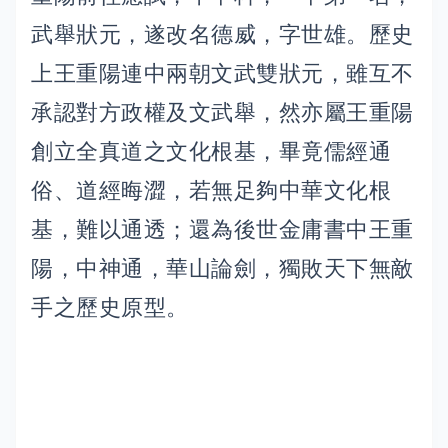
武舉狀元，遂改名德威，字世雄。歷史
上王重陽連中兩朝文武雙狀元，雖互不
承認對方政權及文武舉，然亦屬王重陽
創立全真道之文化根基，畢竟儒經通
俗、道經晦澀，若無足夠中華文化根
基，難以通透；還為後世金庸書中王重
陽，中神通，華山論劍，獨敗天下無敵
手之歷史原型。