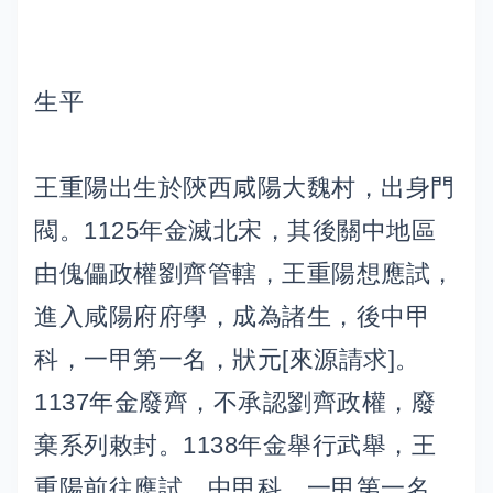
生平
王重陽出生於陝西咸陽大魏村，出身門
閥。1125年金滅北宋，其後關中地區
由傀儡政權劉齊管轄，王重陽想應試，
進入咸陽府府學，成為諸生，後中甲
科，一甲第一名，狀元[來源請求]。
1137年金廢齊，不承認劉齊政權，廢
棄系列敕封。1138年金舉行武舉，王
重陽前往應試，中甲科，一甲第一名，