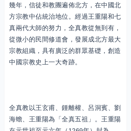
幾年，信徒和教團遍佈北方，在中國北
方宗教中佔統治地位。經過王重陽和七
真兩代大師的努力，全真教從無到有，
從微小的民間修道會，發展成北方最大
宗教組織，具有廣泛的群眾基礎，創造
中國宗教史上一大奇跡。
全真教以王玄甫、鍾離權、呂洞賓、劉
海蟾、王重陽為「全真五祖」。王重陽
在元世祖至元六年（1269年）封為