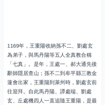
1169年，王重陽收納孫不二、劉處玄
為弟子，與馬丹陽等五人全真教合稱
「七真」。是年，王處一、郝大通先後
辭師隱居查山；孫不二到牟平縣三教金
蓮會出家，王重陽到萊州時，劉處玄前
往迎拜。自此馬丹陽、譚處端、劉處
玄、丘處機四人一直追隨王重陽，是最