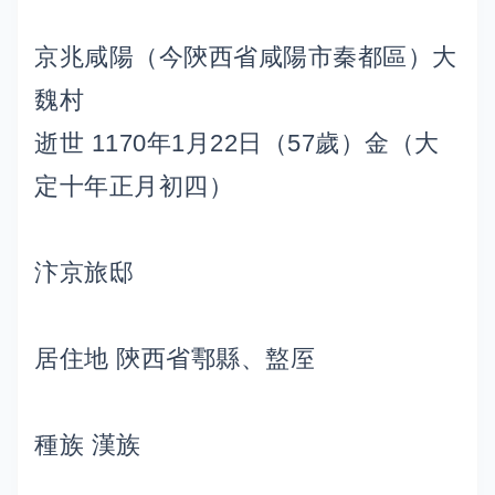
京兆咸陽（今陝西省咸陽市秦都區）大
魏村
逝世 1170年1月22日（57歲）金（大
定十年正月初四）
汴京旅邸
居住地 陝西省鄠縣、盩厔
種族 漢族