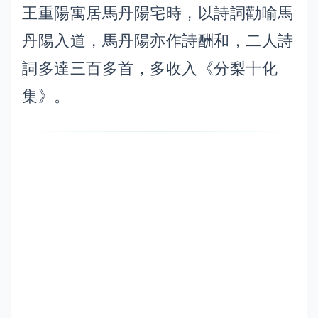
王重陽寓居馬丹陽宅時，以詩詞勸喻馬
丹陽入道，馬丹陽亦作詩酬和，二人詩
詞多達三百多首，多收入《分梨十化
集》。