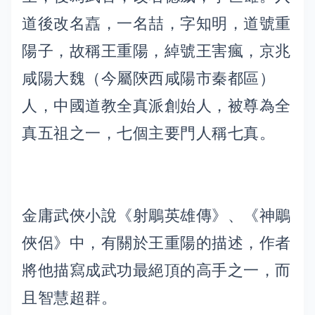
道後改名嚞，一名喆，字知明，道號重
陽子，故稱王重陽，綽號王害瘋，京兆
咸陽大魏（今屬陝西咸陽市秦都區）
人，中國道教全真派創始人，被尊為全
真五祖之一，七個主要門人稱七真。
金庸武俠小說《射鵰英雄傳》、《神鵰
俠侶》中，有關於王重陽的描述，作者
將他描寫成武功最絕頂的高手之一，而
且智慧超群。