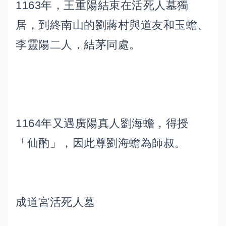
1163年，王重陽結束在活死人墓獨
居，到終南山的劉蔣村與道友和玉蟾、
李靈陽二人，結茅同處。
1164年又遇廣陽真人劉海蟾，得授
「仙酌」，因此尊劉海蟾為師叔。
成道宮活死人墓