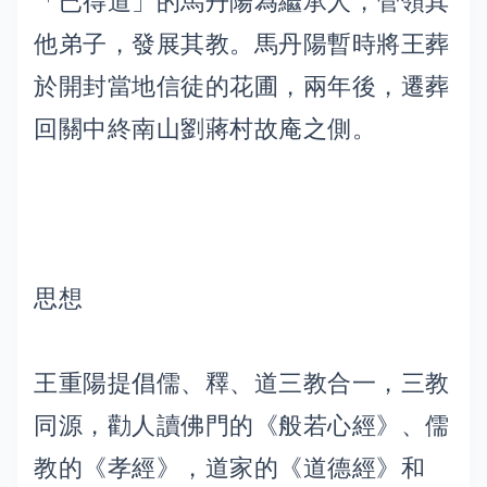
「已得道」的馬丹陽為繼承人，管領其
他弟子，發展其教。馬丹陽暫時將王葬
於開封當地信徒的花圃，兩年後，遷葬
回關中終南山劉蔣村故庵之側。
思想
王重陽提倡儒、釋、道三教合一，三教
同源，勸人讀佛門的《般若心經》、儒
教的《孝經》，道家的《道德經》和