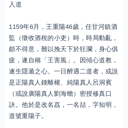
入道
1159年6月，王重陽46歲，任甘河鎮酒
監（徵收酒稅的小吏）時，時局動亂，
頗不得意，難以挽天下於狂瀾，身心俱
疲，遂自稱「王害風」。因傾心道教，
遂生隱遁之心。一日醉遇二道者，或說
是正陽真人鍾離權、純陽真人呂洞賓
（或說廣陽真人劉海蟾）密授修真口
訣。他於是改名嚞，一名喆，字知明，
道號重陽子。