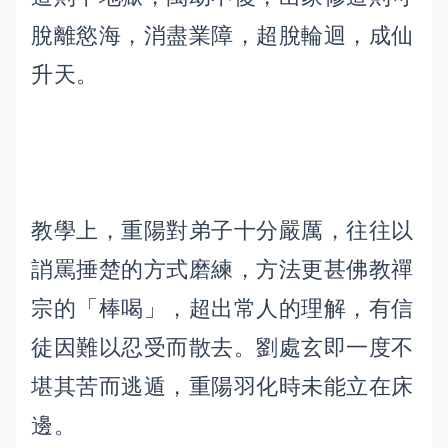
脫離慾海，消盡業障，超脫輪迴，成仙
升天。
教學上，重陽對弟子十分嚴厲，往往以
誚罵捶楚的方式磨練，方法更甚佛教禪
宗的「棒喝」，超出常人的理解，有信
徒因難以忍受而散去。劉處玄即一度不
堪其苦而逃遁，重陽羽化時未能立在床
邊。