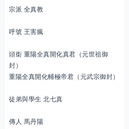
宗派 全真教
呼號 王害瘋
頭銜 重陽全真開化真君（元世祖御
封）
重陽全真開化輔極帝君（元武宗御封）
徒弟與學生 北七真
傳人 馬丹陽