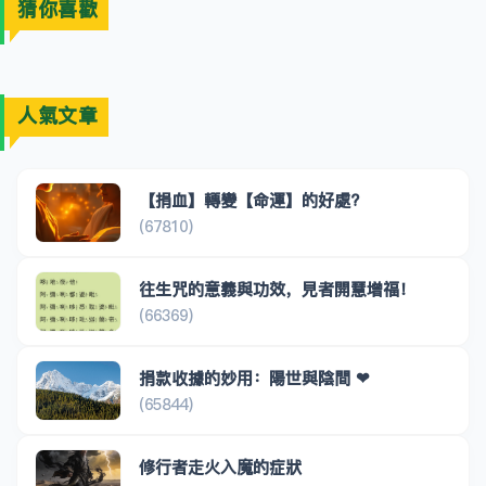
猜你喜歡
人氣文章
【捐血】轉變【命運】的好處?
(67810)
往生咒的意義與功效，見者開慧增福！
(66369)
捐款收據的妙用：陽世與陰間 ❤
(65844)
修行者走火入魔的症狀