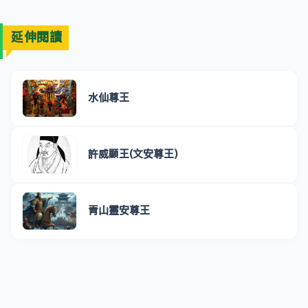
延伸閱讀
水仙尊王
許威顯王(文安尊王)
青山靈安尊王