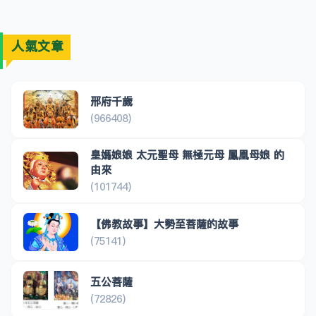
人氣文章
邢府千歲
(966408)
皇媽娘娘 太元聖母 無極元母 鳳凰母娘 的
由來
(101744)
【佛教故事】大勢至菩薩的故事
(75141)
五公菩薩
(72826)