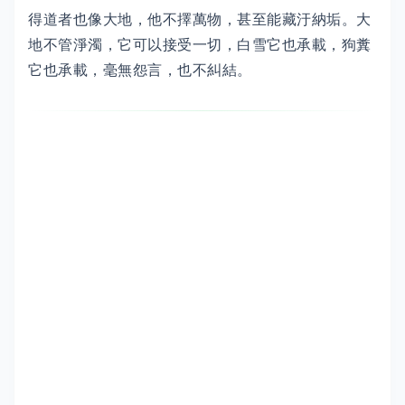
得道者也像大地，他不擇萬物，甚至能藏汙納垢。大
地不管淨濁，它可以接受一切，白雪它也承載，狗糞
它也承載，毫無怨言，也不糾結。