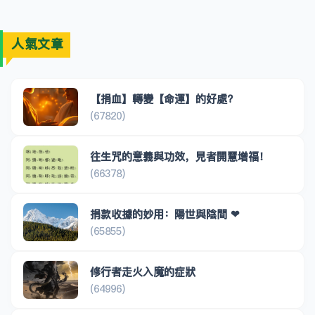
人氣文章
【捐血】轉變【命運】的好處?
(67820)
往生咒的意義與功效，見者開慧增福！
(66378)
捐款收據的妙用：陽世與陰間 ❤
(65855)
修行者走火入魔的症狀
(64996)