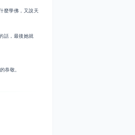
什麼學佛，又說天
的話，最後她就
誠的恭敬。