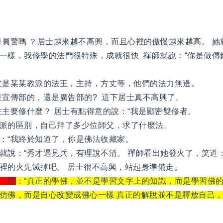
是員警嗎 ？居士越來越不高興，而且心裡的傲慢越來越高。 她
一樣，我修學的法門很特殊，成就很快 禪師就說：“你是做傳
父是某某教派的法王，主持，方丈等，他們的法力無邊。
是宣傳部的，還是廣告部的? 這下居士真不高興了。
在主要修什麼？ 居士有點得意的說：“我是顯密雙修者。
派的區別，自己拜了多少位師父，求了什麼法。
：“我終於知道了，你是佛法收藏家。
就說：“秀才遇見兵，有理說不清。 禪師看出她發火了，笑道
裡的火先滅掉吧。 居士很不高興，站起身準備走。
，說
：“真正的學佛，並不是學習文字上的知識，而是學習佛的
仿佛，而是自心改變成佛心一樣 真正的解脫並不是釋放自己