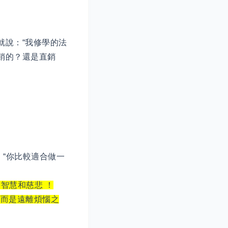
就說：“我修學的法
銷的？還是直銷
：“你比較適合做一
智慧和慈悲 ！
，而是遠離煩惱之