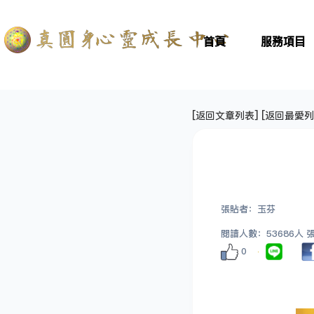
首頁
服務項目
[
返回文章列表
] [
返回最愛列
張貼者：玉芬
閱讀人數：53686人 張貼
0