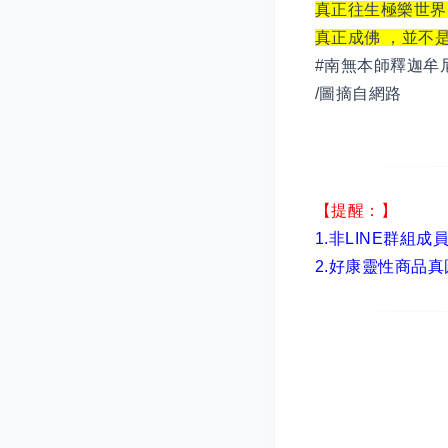
真正往生極樂世界
真正成佛 ，並不
#南無本師釋迦牟
/圖摘自網路
【提醒：】
1.非LINE群組成
2.
好康靈性商品真