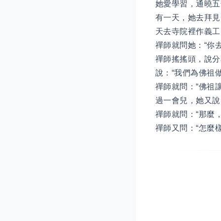
她愛學習，通曉五
有一天，她去拜見
天去寺院裡作義工
禪師就問她：“你
禪師搖搖頭，說分
說：“我們為佛祖
禪師就問：“佛祖
過一會兒，她又說
禪師就問：“那麼
禪師又問：“怎麼