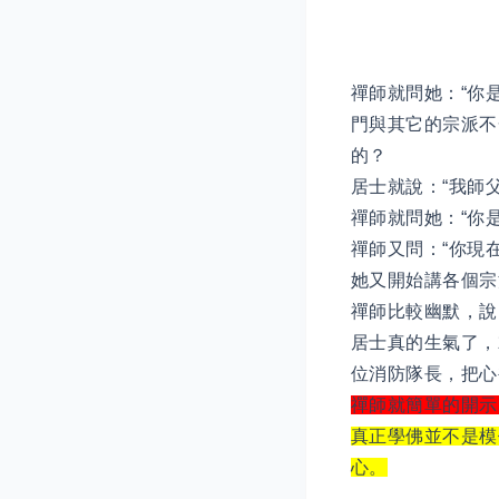
禪師就問她：“你
門與其它的宗派不
的？
居士就說：“我師
禪師就問她：“你
禪師又問：“你現
她又開始講各個宗
禪師比較幽默，說
居士真的生氣了，
位消防隊長，把心
禪師就簡單的開示
真正學佛並不是模
心。