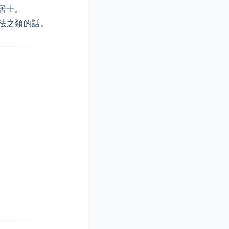
居士。
法之類的話。