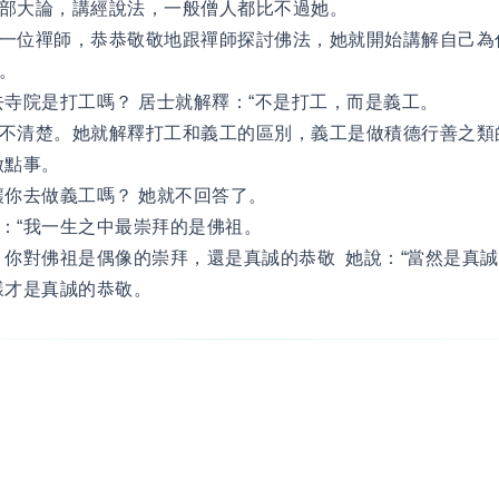
部大論，講經說法，一般僧人都比不過她。
一位禪師，恭恭敬敬地跟禪師探討佛法，她就開始講解自己為
。
去寺院是打工嗎？ 居士就解釋：“不是打工，而是義工。
不清楚。她就解釋打工和義工的區別，義工是做積德行善之類
做點事。
讓你去做義工嗎？ 她就不回答了。
：“我一生之中最崇拜的是佛祖。
，你對佛祖是偶像的崇拜，還是真誠的恭敬 她說：“當然是真
樣才是真誠的恭敬。