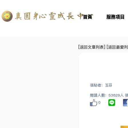
首頁
服務項目
[
返回文章列表
] [
返回最愛列
張貼者：玉芬
閱讀人數：53829人 張貼
0