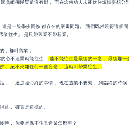
 因貪瞋痴慢疑還沒有斷， 而在念佛功夫未能伏住煩惱妄想分別
 這是一般學佛同修 都存在的嚴重問題。 我們既然曉得這個問
帶業往生」 是只帶舊業不帶新業。
的，都叫舊業；
你的心不造業就能往生，
能不能往生是最後的一念， 最後那一
佛， 絕不夾雜任何一個妄念， 這就叫帶業往生。
話， 「這是臨命終的事情， 現在造業不要緊， 到臨終的時候
得通， 確實是這樣的。
終時， 你要是保不住又造業怎麼辦？