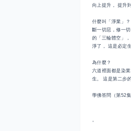
向上提升， 提升
什麼叫「淨業」？
斷一切惡，修一切
的「三輪體空」，
淨了， 這是必定
為什麼？
六道裡面都是染業
生。 這是第二步
學佛答問（第52
。