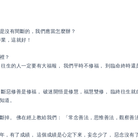
是沒有間斷的，我們應當怎麼辦？
善業，這就好！
裡？
 往生的人一定要有大福報， 我們平時不修福， 到臨命終時還
 斷惡修善是修福， 破迷開悟是修慧，福慧雙修， 臨終往生就
要知道。
斷掉。 佛在經上教給我們： 「常念善法，思惟善法，觀察善
年，有了成績， 這個成績是心定下來，妄念少了， 惡念沒有了