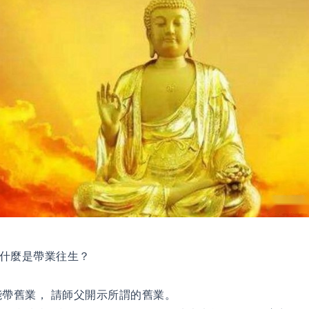
什麼是帶業往生？
帶舊業， 請師父開示所謂的舊業。