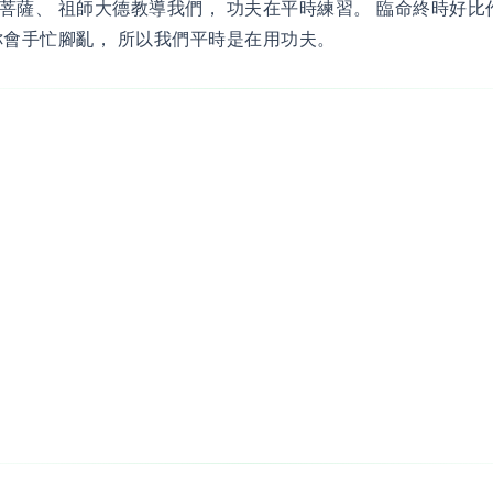
菩薩、 祖師大德教導我們， 功夫在平時練習。 臨命終時好比
你會手忙腳亂， 所以我們平時是在用功夫。