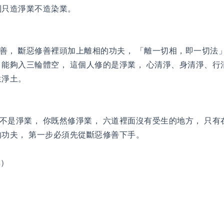
到只造淨業不造染業。
善， 斷惡修善裡頭加上離相的功夫， 「離一切相，即一切法」
 能夠入三輪體空， 這個人修的是淨業， 心清淨、身清淨、行
生淨土。
不是淨業， 你既然修淨業， 六道裡面沒有受生的地方， 只有
的功夫， 第一步必須先從斷惡修善下手。
集）