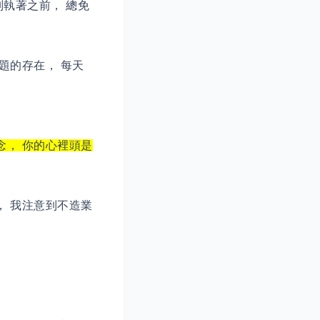
執著之前， 總免
題的存在， 每天
念， 你的心裡頭是
， 我注意到不造業