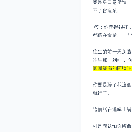
業是身口意所造，
不了會造業。
答：你問得很好，
都還在造業。 「
往生的前一天所造
往生那一剎那， 
圓圓滿滿的阿彌陀
你要是聽了我這個
就行了。」
這個話在邏輯上講
可是問題怕你臨命