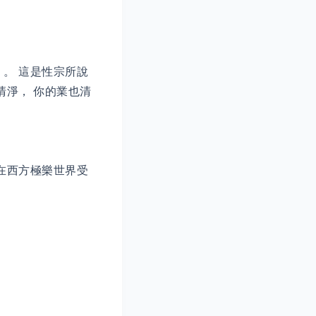
。 這是性宗所說
清淨， 你的業也清
在西方極樂世界受