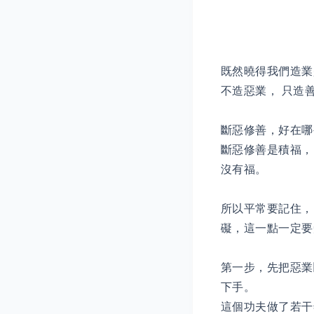
既然曉得我們造業
不造惡業， 只造
斷惡修善，好在哪
斷惡修善是積福，
沒有福。
所以平常要記住，
礙，這一點一定
第一步，先把惡業
下手。
這個功夫做了若干