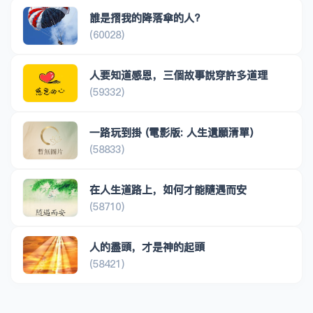
誰是摺我的降落傘的人?
(60028)
人要知道感恩，三個故事說穿許多道理
(59332)
一路玩到掛 (電影版: 人生遺願清單)
(58833)
在人生道路上，如何才能隨遇而安
(58710)
人的盡頭，才是神的起頭
(58421)