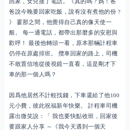
回家，女兒接了電話。《真的嗎 ? 媽！爸
爸說今晚要回家吃飯，說有沒有煮他的份 ?
》 霎那之間，他覺得自己真的像天使一
般。 每一通電話，都帶出那麼多的安慰與
歡呼！ 最後他轉頭一看，原本那輛計程車
仍停在原處排班。 攬車回家的路上，司機
不敢置信地從後視鏡一直看，這是剛才下
車的那一個人嗎？
因爲他居然不計較找錢，下車還給了他100
元小費，彼此祝福新年快樂。 計程車司機
露出微笑說：「 我也要快點收班，回家後
要跟家人分享 ～《我今天遇到一個天