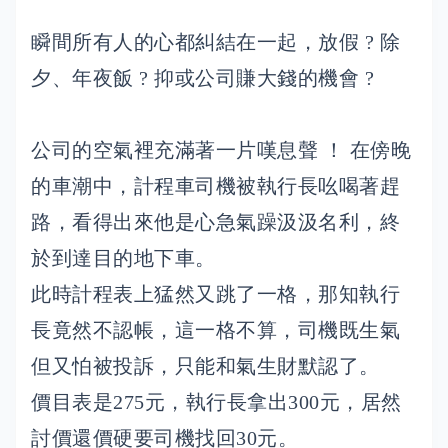
瞬間所有人的心都糾結在一起，放假 ? 除
夕、年夜飯 ? 抑或公司賺大錢的機會 ?
公司的空氣裡充滿著一片嘆息聲 ！ 在傍晚
的車潮中，計程車司機被執行長吆喝著趕
路，看得出來他是心急氣躁汲汲名利，終
於到達目的地下車。
此時計程表上猛然又跳了一格，那知執行
長竟然不認帳，這一格不算，司機既生氣
但又怕被投訴，只能和氣生財默認了。
價目表是275元，執行長拿出300元，居然
討價還價硬要司機找回30元。