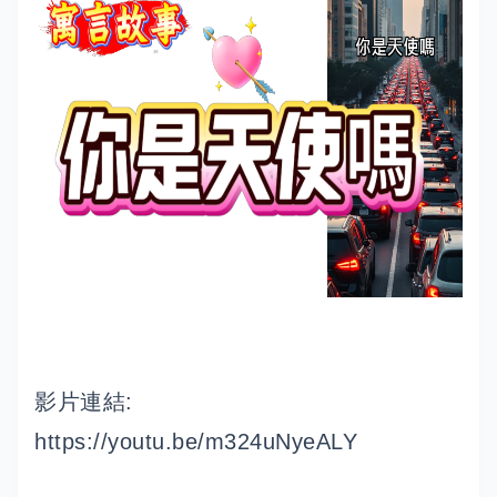
影片連結:
https://youtu.be/m324uNyeALY