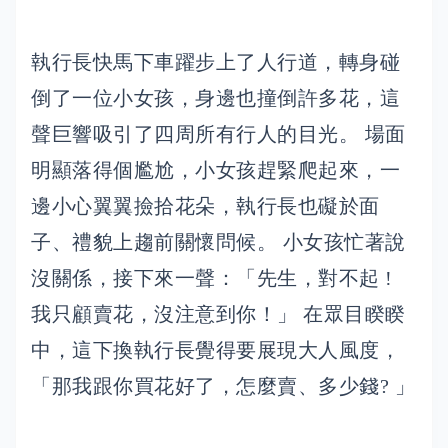
執行長快馬下車躍步上了人行道，轉身碰
倒了一位小女孩，身邊也撞倒許多花，這
聲巨響吸引了四周所有行人的目光。 場面
明顯落得個尷尬，小女孩趕緊爬起來，一
邊小心翼翼撿拾花朵，執行長也礙於面
子、禮貌上趨前關懷問候。 小女孩忙著說
沒關係，接下來一聲：「先生，對不起 !
我只顧賣花，沒注意到你！」 在眾目睽睽
中，這下換執行長覺得要展現大人風度，
「那我跟你買花好了，怎麼賣、多少錢? 」