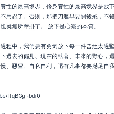
身養性的最高境界，修身養性的最高境界是放
就不用忍了。否則，那把刀遲早要開殺戒，不
也就無所牽掛了。 放下是心靈的本質。
的過程中，我們要有勇氣放下每一件曾經太過
放下過去的偏見、現在的執著、未來的野心，
傲慢、惡習、自私自利，還有凡事都要滿足自
u.be/HqB3gI-bdr0