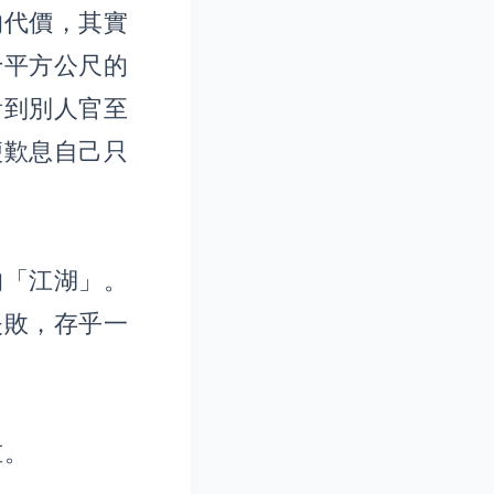
的代價，其實
十平方公尺的
看到別人官至
便歎息自己只
的「江湖」。
失敗，存乎一
重。