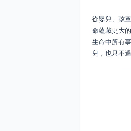
從嬰兒、孩
命蘊藏更大
生命中所有
兒，也只不