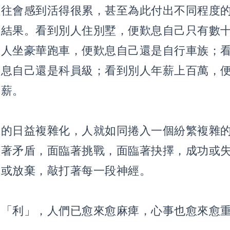
往往會感到活得很累，甚至為此付出不同程度
的結果。看到別人住別墅，便歎息自己只有數
別人坐豪華跑車，便歎息自己還是自行車族；
歎息自己還是科員級；看到別人年薪上百萬，
月薪。
思的日益複雜化，人就如同捲入一個紛繁複雜
臨著矛盾，面臨著挑戰，面臨著抉擇，成功或
擇或放棄，敲打著每一段神經。
和「利」，人們已愈來愈麻痺，心事也愈來愈