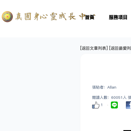
首頁
服務項目
[
返回文章列表
] [
返回最愛列
張貼者：Allan
閱讀人數：60051人 張貼
1