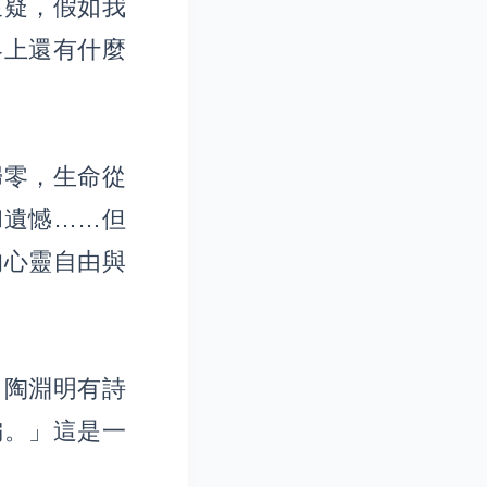
懷疑，假如我
界上還有什麼
歸零，生命從
和遺憾……但
的心靈自由與
。陶淵明有詩
偏。」這是一