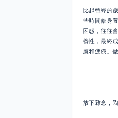
比起曾經的
些時間修身
困惑，往往
養性，最終
慮和疲憊。
放下雜念，