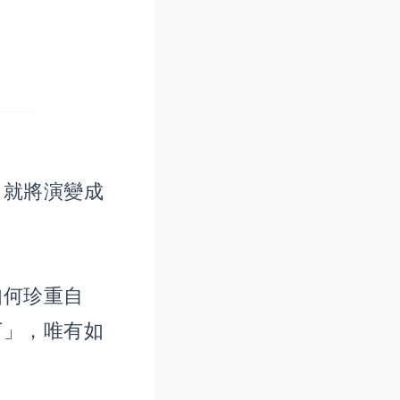
，就將演變成
如何珍重自
下」，唯有如