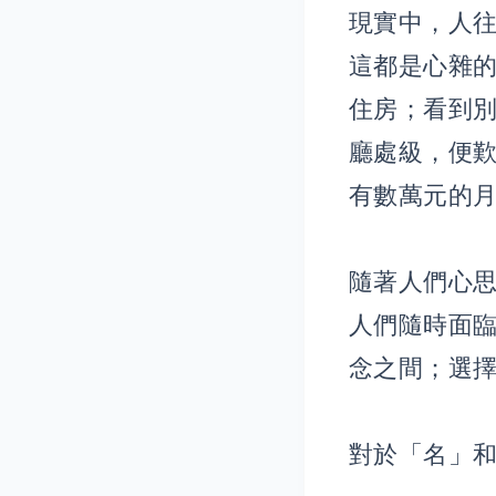
現實中，人
這都是心雜
住房；看到
廳處級，便
有數萬元的
隨著人們心
人們隨時面
念之間；選
對於「名」