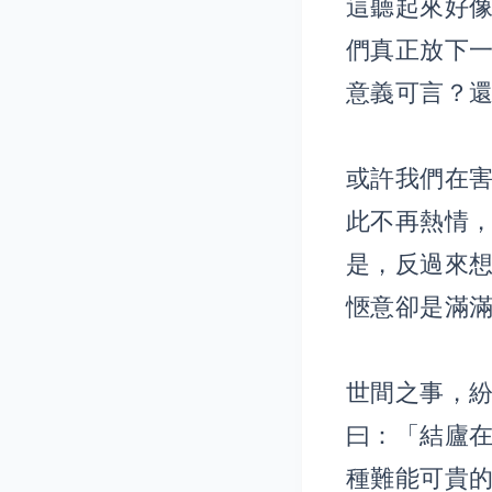
這聽起來好
們真正放下
意義可言？
或許我們在
此不再熱情
是，反過來
愜意卻是滿
世間之事，
曰：「結廬
種難能可貴