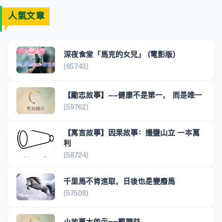
人氣文章
深夜食堂「馬克的女兒」 (電影版)
(65743)
【勵志故事】--健康不是第一， 而是唯一
(59762)
【寓言故事】因果故事：撮鹽山立 一本萬
利
(58724)
千里馬不肯進取，日後也是變廢馬
(57508)
小故事大啟示==戴勝益