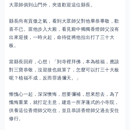
大眾師俱到山門外，夾道歡迎這位縣長。
縣長尚有貢傲之氣，看到大眾師父對他畢恭畢敬，歡
喜不已。當他步入大殿，看見殿中獨獨香燈師父沒有
出來迎接，一時火起，命待從將他拉出打了三十大
板。
當縣長回府，心想︰「到寺裡拜佛，本為植福，應該
對三寶恭敬，沒迎接也就算了，怎麼可以打三十大板
呢？植福不成，反而罪過彌天。」
慚愧心一起，深深懊悔，想要彌補，想來想去，為了
懺悔重業，就打定主意，建造一所茅蓬式的小寺院，
供養這位香燈師父吃住，並且恭請香燈師父過去安住
修行。