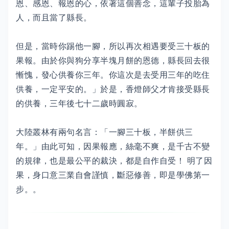
恩、感恩、報恩的心，依著這個善念，這輩子投胎為
人，而且當了縣長。
但是，當時你踢他一腳，所以再次相遇要受三十板的
果報。由於你與狗分享半塊月餅的恩德，縣長回去很
慚愧，發心供養你三年。你這次是去受用三年的吃住
供養，一定平安的。」於是，香燈師父才肯接受縣長
的供養，三年後七十二歲時圓寂。
大陸叢林有兩句名言：「一腳三十板，半餅供三
年。」由此可知，因果報應，絲毫不爽，是千古不變
的規律，也是最公平的裁決，都是自作自受！ 明了因
果，身口意三業自會謹慎，斷惡修善，即是學佛第一
步。。