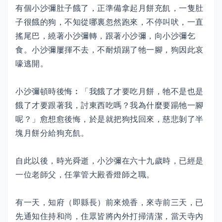
有個小沙彌肚子餓了，正準備拿起月餅充飢，一隻肚
子很餓的狗，不知從哪裏忽然跑來，不停叫吠，一直
搖尾巴，繞著小沙彌轉，跟著小沙彌，向小沙彌乞
食。小沙彌屢揮不去，不耐煩踢了牠一腳，狗因此哀
嚎逃開。
小沙彌頓時後悔︰「我餓了才要吃月餅，牠不是也是
餓了才要跟著我，討東西吃嗎？我為什麼要踼牠一腳
呢？」愈想愈後悔，於是就把狗找回來，慈悲剝了半
塊月餅分給狗充飢。
自此以後，時光舜逝，小沙彌在六十九歲時，已經是
一位老師父，任掌管大殿香燈師之職。
有一天，知府（即縣長）前來燒香，來寺前三天，已
先通知住持和尚，住眾皆將內外打掃清潔，當天寺內