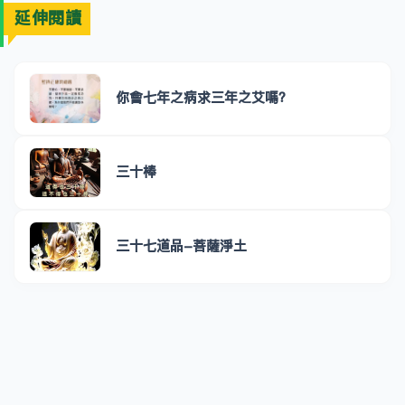
延伸閱讀
你會七年之病求三年之艾嗎？
三十棒
三十七道品-菩薩淨土